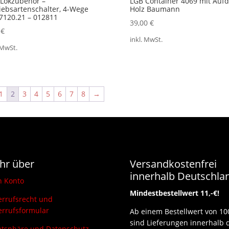
Lokzubehör –
LGB Container 4069 mit Aufd
iebsartenschalter, 4-Wege
Holz Baumann
7120.21 – 012811
39,00
€
0
€
inkl. MwSt.
 MwSt.
1
2
3
4
5
6
7
8
→
hr über
Versandkostenfrei
innerhalb Deutschla
n Konto
Mindestbestellwert 11,-€!
rrufsrecht und
rrufsformular
Ab einem Bestellwert von 10
sind Lieferungen innerhalb 
atsphäre und Datenschutz