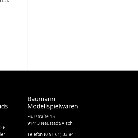
ruck
Baumann
nds
Modellspielwaren
Flurstraße 15
91413 Neustadt/Aisch
0 €
der
Telefon (0 91 61) 33 84