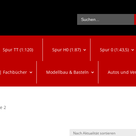
Se
Search
for:
Spur TT (1:120)
Spur H0 (1:87)
Spur 0 (1:43,5)
 | Fachbücher
Modellbau & Basteln
Autos und Ve
te 2
ach