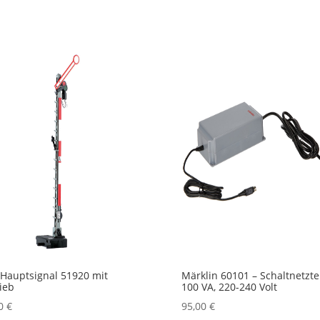
Hauptsignal 51920 mit
Märklin 60101 – Schaltnetztei
ieb
100 VA, 220-240 Volt
00
€
95,00
€