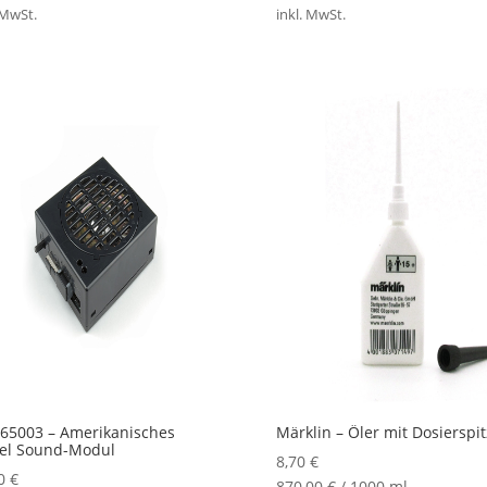
 MwSt.
inkl. MwSt.
65003 – Amerikanisches
Märklin – Öler mit Dosierspi
sel Sound-Modul
8,70
€
00
€
870,00
€
/
1000
ml