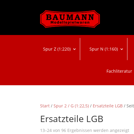
Spur Z (1:220)
Spur N (1:160)
Fachliteratur
Start
/
Spur 2 / G (1:22,5)
/
Ersatzteile LGB
/ Sei
Ersatzteile LGB
N
13–24 von 96 Ergebnissen werden angezeigt