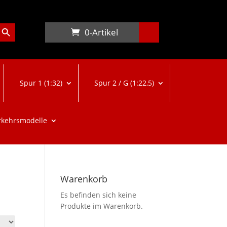
arch Button
0-Artikel
Spur 1 (1:32)
Spur 2 / G (1:22,5)
rkehrsmodelle
Warenkorb
Es befinden sich keine
Produkte im Warenkorb.