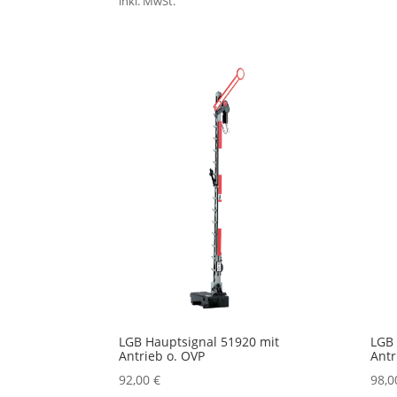
inkl. MwSt.
LGB Hauptsignal 51920 mit
LGB 
Antrieb o. OVP
Antr
92,00
€
98,