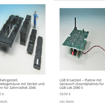
tualität
rtiert
Fahrgestell,
LGB Ersatzteil – Platine mit
iebegehäuse mit Deckel und
Geräusch (Soundplatine) für
n für Zahnradlok 2046
LGB-Lok 2080 S
00
€
58,00
€
 MwSt.
inkl. MwSt.