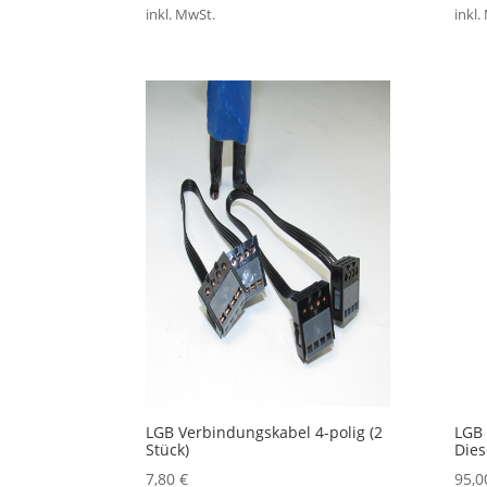
inkl. MwSt.
inkl.
LGB Verbindungskabel 4-polig (2
LGB 
Stück)
Die
7,80
€
95,