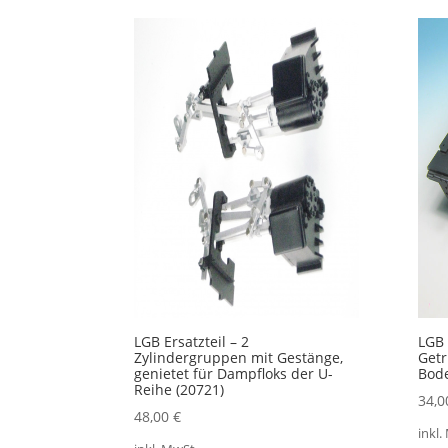
Ak
so
LGB Ersatzteil – 2
LGB 
Zylindergruppen mit Gestänge,
Getr
genietet für Dampfloks der U-
Bode
Reihe (20721)
34,
48,00
€
inkl.