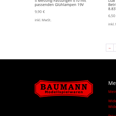
5 Messing-Fassungen E10 mit
LGB 
passenden Glühlampen 19V
Betr
8.83
9,90
€
6,5
inkl. MwSt.
inkl.
←
Me
Mei
Wide
Wide
Priv