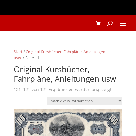
Start
/
Original Kursbücher, Fahrpläne, Anleitungen
usw.
/ Seite 11
Original Kursbücher,
Fahrpläne, Anleitungen usw.
Nach
121–121 von 121 Ergebnissen werden angezeigt
Aktualität
sortiert