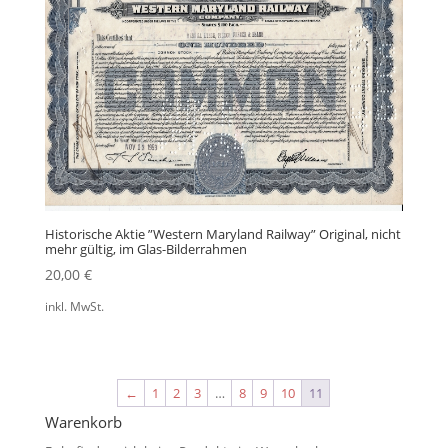
Historische Aktie ”Western Maryland Railway” Original, nicht
mehr gültig, im Glas-Bilderrahmen
20,00
€
inkl. MwSt.
←
1
2
3
…
8
9
10
11
Warenkorb