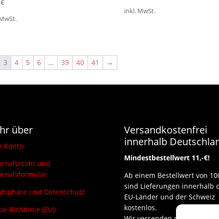
0
€
inkl. MwSt.
 MwSt.
3
4
5
6
…
39
40
41
→
hr über
Versandkostenfrei
innerhalb Deutschla
n Konto
Mindestbestellwert 11,-€!
rrufsrecht und
rrufsformular
Ab einem Bestellwert von 10
sind Lieferungen innerhalb 
atsphäre und Datenschutz
EU-Länder und der Schweiz
kostenlos.
ie-Richtlinie (EU)
Wir versenden per DHL und