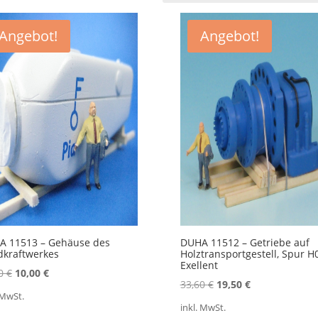
ktualität
ortiert
Angebot!
Angebot!
A 11513 – Gehäuse des
DUHA 11512 – Getriebe auf
dkraftwerkes
Holztransportgestell, Spur H0
Exellent
Ursprünglicher
Aktueller
50
€
10,00
€
Ursprünglicher
Aktueller
33,60
€
19,50
€
Preis
Preis
 MwSt.
Preis
Preis
war:
ist:
inkl. MwSt.
war:
ist: