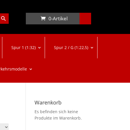
arch Button
0-Artikel
Spur 1 (1:32)
Spur 2 / G (1:22,5)
rkehrsmodelle
Warenkorb
Es befinden sich keine
Produkte im Warenkorb.