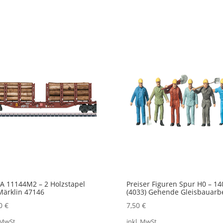
17,50 €
10,00 €.
33,60 €
19,50 €.
 11144M2 – 2 Holzstapel
Preiser Figuren Spur H0 – 14
Märklin 47146
(4033) Gehende Gleisbauarbe
50
€
7,50
€
 MwSt.
inkl. MwSt.