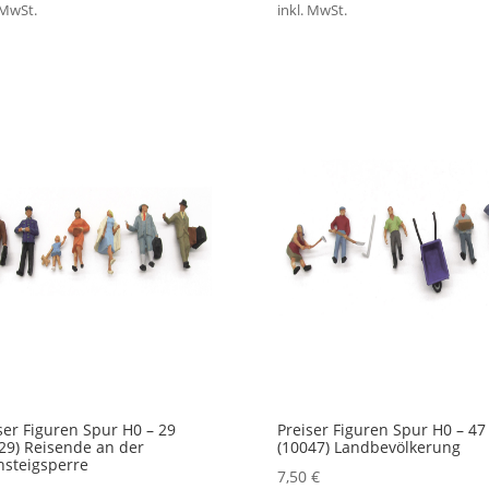
 MwSt.
inkl. MwSt.
ser Figuren Spur H0 – 29
Preiser Figuren Spur H0 – 47
29) Reisende an der
(10047) Landbevölkerung
steigsperre
7,50
€