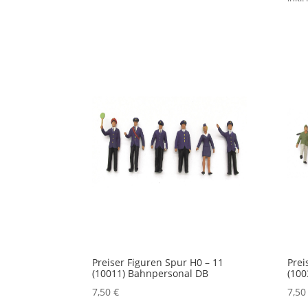
Preiser Figuren Spur H0 – 11
Prei
(10011) Bahnpersonal DB
(100
7,50
€
7,5