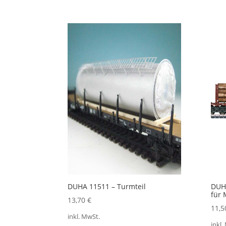
13,50 €
10,00 €.
DUHA 11511 – Turmteil
DUHA
für 
13,70
€
11,
inkl. MwSt.
inkl.