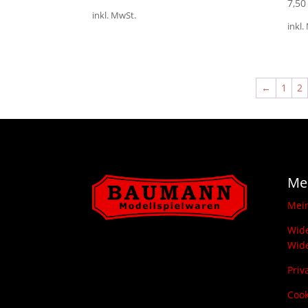
7,5
inkl. MwSt.
inkl.
←
1
2
Me
Mei
Wide
Wide
Priv
Cook