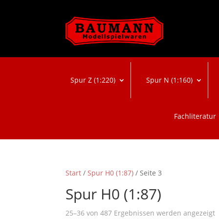
Spur Z (1:220)
Spur N (1:160)
Fachliteratur
Start
/
Spur H0 (1:87)
/ Seite 3
Spur H0 (1:87)
25–36 von 487 Ergebnissen werden angezeigt