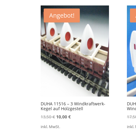
A
s
Angebot!
DUHA 11516 – 3 Windkraftwerk-
DUH
Kegel auf Holzgestell
Win
Ursprünglicher
Aktueller
13,50
€
10,00
€
17,
Preis
Preis
inkl. MwSt.
inkl.
war:
ist: