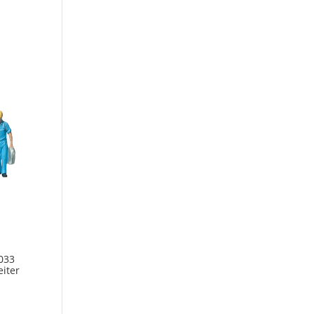
033
iter