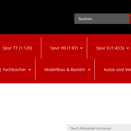
Se
Search
for:
Spur TT (1:120)
Spur H0 (1:87)
Spur 0 (1:43,5)
 | Fachbücher
Modellbau & Basteln
Autos und Ve
Nach