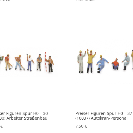
ser Figuren Spur H0 – 30
Preiser Figuren Spur H0 – 37
30) Arbeiter Straßenbau
(10037) Autokran-Personal
0
€
7,50
€