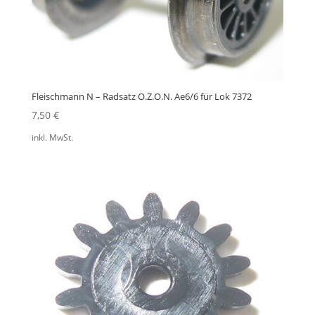
Fleischmann N – Radsatz O.Z.O.N. Ae6/6 für Lok 7372
7,50
€
inkl. MwSt.