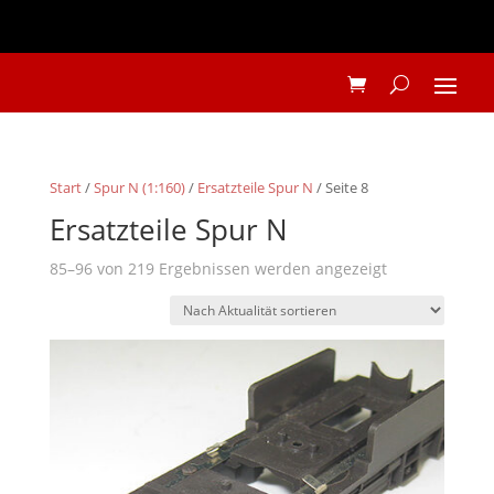
Start
/
Spur N (1:160)
/
Ersatzteile Spur N
/ Seite 8
Ersatzteile Spur N
Nach
85–96 von 219 Ergebnissen werden angezeigt
Aktualität
sortiert