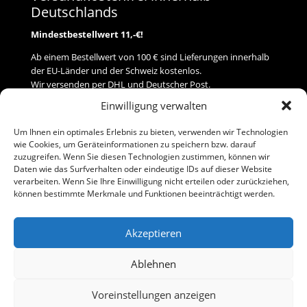
Deutschlands
Mindestbestellwert 11,-€!
Ab einem Bestellwert von 100 € sind Lieferungen innerhalb
der EU-Länder und der Schweiz kostenlos.
Wir versenden per DHL und Deutscher Post.
Einwilligung verwalten
Versand
Um Ihnen ein optimales Erlebnis zu bieten, verwenden wir Technologien
wie Cookies, um Geräteinformationen zu speichern bzw. darauf
Zahlung
zuzugreifen. Wenn Sie diesen Technologien zustimmen, können wir
Daten wie das Surfverhalten oder eindeutige IDs auf dieser Website
verarbeiten. Wenn Sie Ihre Einwilligung nicht erteilen oder zurückziehen,
Baumann Modellspielwaren
können bestimmte Merkmale und Funktionen beeinträchtigt werden.
Flurstraße 15
91413 Neustadt/Aisch
Akzeptieren
Telefon (0 91 61) 33 84
baumannj@t-online.de
Ablehnen
Voreinstellungen anzeigen
Kontakt