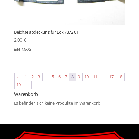
Deichselabdeckung für Lok 7372 01
2,00
€
inkl. MwSt.
←
1
2
3
…
5
6
7
8
9
10
11
…
17
18
19
→
Warenkorb
Es befinden sich keine Produkte im Warenkorb.