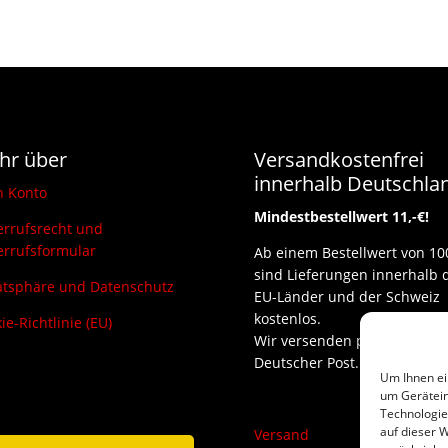
hr über
Versandkostenfrei
innerhalb Deutschla
n Konto
Mindestbestellwert 11,-€!
rrufsrecht und
rrufsformular
Ab einem Bestellwert von 10
sind Lieferungen innerhalb 
atsphäre und Datenschutz
EU-Länder und der Schweiz
kostenlos.
ie-Richtlinie (EU)
Wir versenden per DHL und
Deutscher Post.
Um Ihnen ei
um Gerätein
Technologie
auf dieser W
Versand