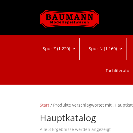
Spur Z (1:220)
Spur N (1:160)
Fachliteratur
Start
/ Produkte verschlagwortet mit „Hauptkat
Hauptkatalog
Nach
Alle 3 Ergebnisse werden angezeigt