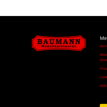
Me
Mei
Wide
Wide
Priv
Cook
AGB