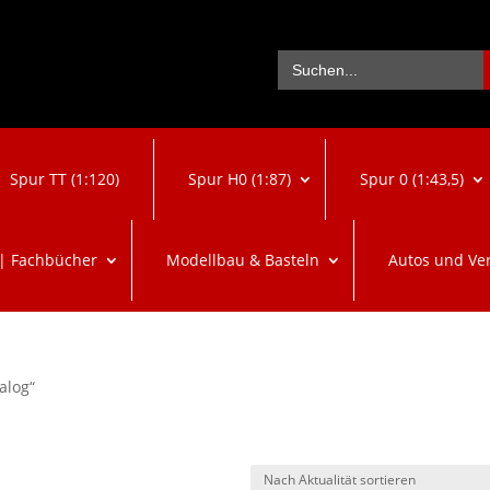
Se
Search
for:
Spur TT (1:120)
Spur H0 (1:87)
Spur 0 (1:43,5)
 | Fachbücher
Modellbau & Basteln
Autos und Ve
alog“