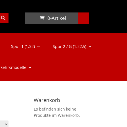
arch Button
0-Artikel
Spur 1 (1:32)
Spur 2 / G (1:22,5)
rkehrsmodelle
Warenkorb
Es befinden sich keine
Produkte im Warenkorb.