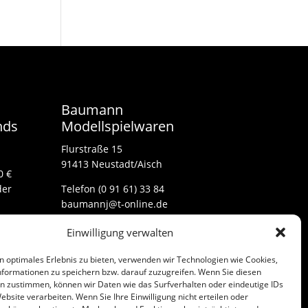
Baumann
nds
Modellspielwaren
Flurstraße 15
91413 Neustadt/Aisch
0 €
der
Telefon (0 91 61) 33 84
baumannj@t-online.de
Einwilligung verwalten
Kontakt
n optimales Erlebnis zu bieten, verwenden wir Technologien wie Cookies,
Impressum
formationen zu speichern bzw. darauf zuzugreifen. Wenn Sie diesen
n zustimmen, können wir Daten wie das Surfverhalten oder eindeutige IDs
ebsite verarbeiten. Wenn Sie Ihre Einwilligung nicht erteilen oder