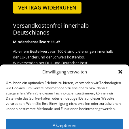
VERTRAG WIDERRUFEN
Versandkostenfrei innerhalb
Deutschlands
Mindestbestellwert 11,-€!
Ab einem Bestellwert von 100 € sind Lieferungen innerhalb
der EU-Länder und der Schweiz kostenlos.
Wir versenden per DHL und Deutscher Post.
Einwilligung verwalten
Versand
Um Ihnen ein optimales Erlebnis zu bieten, verwenden wir Technologien
wie Cookies, um Geräteinformationen zu speichern bzw. darauf
Zahlung
zuzugreifen. Wenn Sie diesen Technologien zustimmen, können wir
Daten wie das Surfverhalten oder eindeutige IDs auf dieser Website
verarbeiten. Wenn Sie Ihre Einwilligung nicht erteilen oder zurückziehen,
Baumann Modellspielwaren
können bestimmte Merkmale und Funktionen beeinträchtigt werden.
Flurstraße 15
91413 Neustadt/Aisch
Akzeptieren