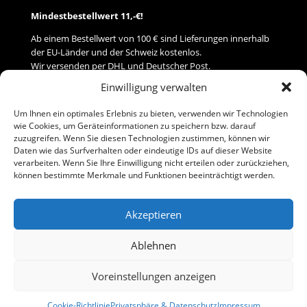
Mindestbestellwert 11,-€!
Ab einem Bestellwert von 100 € sind Lieferungen innerhalb
der EU-Länder und der Schweiz kostenlos.
Wir versenden per DHL und Deutscher Post.
Einwilligung verwalten
Versand
Um Ihnen ein optimales Erlebnis zu bieten, verwenden wir Technologien
wie Cookies, um Geräteinformationen zu speichern bzw. darauf
Zahlung
zuzugreifen. Wenn Sie diesen Technologien zustimmen, können wir
Daten wie das Surfverhalten oder eindeutige IDs auf dieser Website
verarbeiten. Wenn Sie Ihre Einwilligung nicht erteilen oder zurückziehen,
Baumann Modellspielwaren
können bestimmte Merkmale und Funktionen beeinträchtigt werden.
Flurstraße 15
91413 Neustadt/Aisch
Akzeptieren
Telefon (0 91 61) 33 84
baumannj@t-online.de
Ablehnen
Voreinstellungen anzeigen
Kontakt
Impressum
Cookie-Richtlinie
Privatsphäre & Datenschutz
Impressum