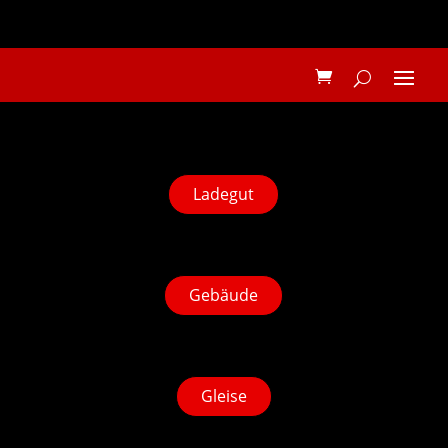
Ladegut
Gebäude
Gleise