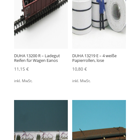
DUHA 13200 R – Ladegut
DUHA 13219 E – 4 weiße
Reifen für Wagen Eanos
Papierrollen, lose
11,15
€
10,80
€
inkl. MwSt.
inkl. MwSt.