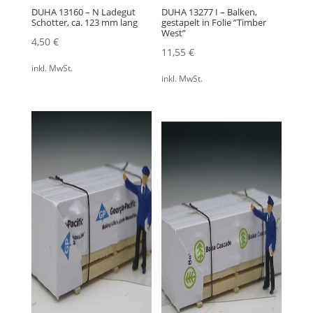
DUHA 13160 – N Ladegut
DUHA 13277 I – Balken,
Schotter, ca. 123 mm lang
gestapelt in Folie ”Timber
West”
4,50
€
11,55
€
inkl. MwSt.
inkl. MwSt.