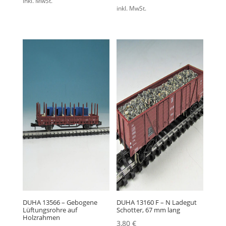
inkl. MwSt.
inkl. MwSt.
DUHA 13566 – Gebogene
DUHA 13160 F – N Ladegut
Lüftungsrohre auf
Schotter, 67 mm lang
Holzrahmen
3,80
€