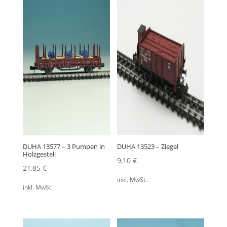
DUHA 13577 – 3 Pumpen in
DUHA 13523 – Ziegel
Holzgestell
9,10
€
21,85
€
inkl. MwSt.
inkl. MwSt.