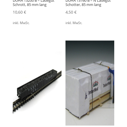
DUHA 13200 B – Ladegut
DUHA 13160 B – N Ladegut
Schrott, 85 mm lang
Schotter, 85 mm lang
10,60
€
4,50
€
inkl. MwSt.
inkl. MwSt.