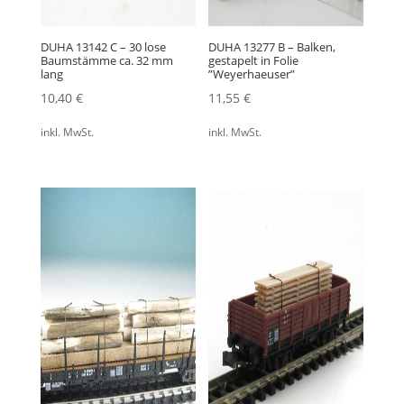
DUHA 13142 C – 30 lose
DUHA 13277 B – Balken,
Baumstämme ca. 32 mm
gestapelt in Folie
lang
”Weyerhaeuser”
10,40
€
11,55
€
inkl. MwSt.
inkl. MwSt.