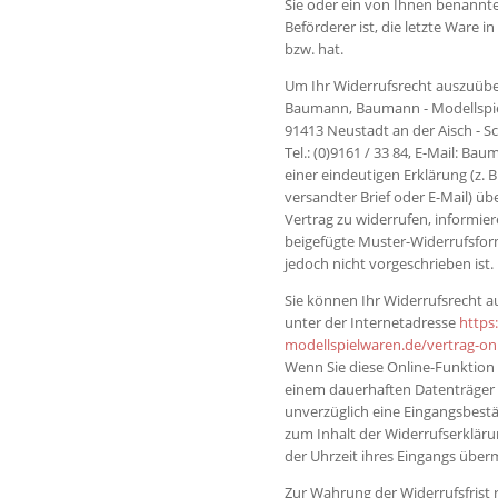
Sie oder ein von Ihnen benannter
Beförderer ist, die letzte Ware
bzw. hat.
Um Ihr Widerrufsrecht auszuübe
Baumann, Baumann - Modellspiel
91413 Neustadt an der Aisch - 
Tel.: (0)9161 / 33 84, E-Mail: Ba
einer eindeutigen Erklärung (z. B
versandter Brief oder E-Mail) üb
Vertrag zu widerrufen, informier
beigefügte Muster-Widerrufsfor
jedoch nicht vorgeschrieben ist.
Sie können Ihr Widerrufsrecht a
unter der Internetadresse
https
modellspielwaren.de
/vertrag-on
Wenn Sie diese Online-Funktion 
einem dauerhaften Datenträger (z
unverzüglich eine Eingangsbest
zum Inhalt der Widerrufserklä
der Uhrzeit ihres Eingangs überm
Zur Wahrung der Widerrufsfrist re