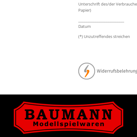
Unterschrift des/der Verbraucher
Papier)
_________________________
Datum
(*) Unzutreffendes streichen