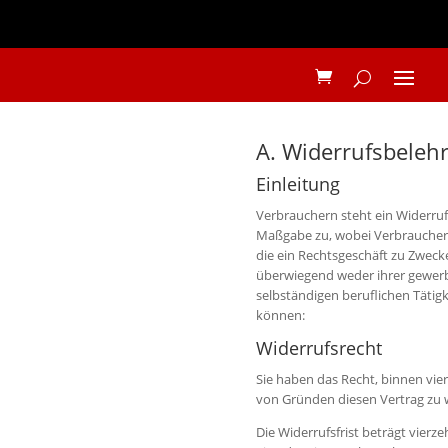
A. Widerrufsbeleh
Einleitung
Verbrauchern steht ein Widerruf
Maßgabe zu, wobei Verbraucher j
die ein Rechtsgeschäft zu Zwecke
überwiegend weder ihrer gewerb
selbständigen beruflichen Tätig
können:
Widerrufsrecht
Sie haben das Recht, binnen vi
von Gründen diesen Vertrag zu 
Die Widerrufsfrist beträgt vier