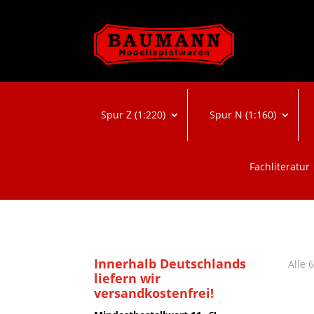
Spur Z (1:220)
Spur N (1:160)
Fachliteratur
Innerhalb Deutschlands
Alle 
liefern wir
versandkostenfrei!