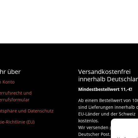
24,90 €
17,50 €.
24,90 €
17,50 €.
hr über
Versandkostenfrei
innerhalb Deutschla
n Konto
Mindestbestellwert 11,-€!
rrufsrecht und
rrufsformular
Ab einem Bestellwert von 10
sind Lieferungen innerhalb 
atsphäre und Datenschutz
EU-Länder und der Schweiz
kostenlos.
ie-Richtlinie (EU)
Wir versenden per DHL und
Deutscher Post.