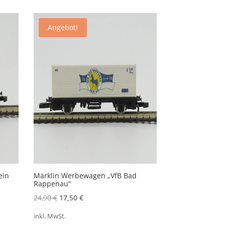
Angebot!
ein
Märklin Werbewagen „VfB Bad
Rappenau“
Ursprünglicher
Aktueller
24,90
€
17,50
€
Preis
Preis
inkl. MwSt.
war:
ist: