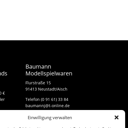
24,90 €
17,50 €.
Baumann
nds
Modellspielwaren
Flurstraße 15
91413 Neustadt/Aisch
0 €
der
Telefon (0 91 61) 33 84
baumannj@t-online.de
Einwilligung verwalten
Kontakt