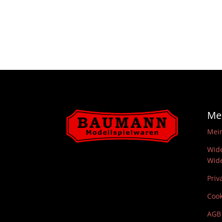
Me
Mei
Wide
Wide
Priv
Cook
AGB