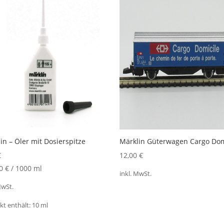
in – Öler mit Dosierspitze
Märklin Güterwagen Cargo Dom
€
12,00
€
00
€
/
1000
ml
inkl. MwSt.
MwSt.
kt enthält: 10
ml