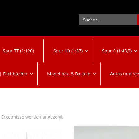
Se
Search
for:
Spur TT (1:120)
Spur H0 (1:87)
Spur 0 (1:43,5)
 | Fachbücher
Modellbau & Basteln
Autos und Ve
Nach
6 Ergebnisse werden angezeigt
Beliebtheit
sortiert