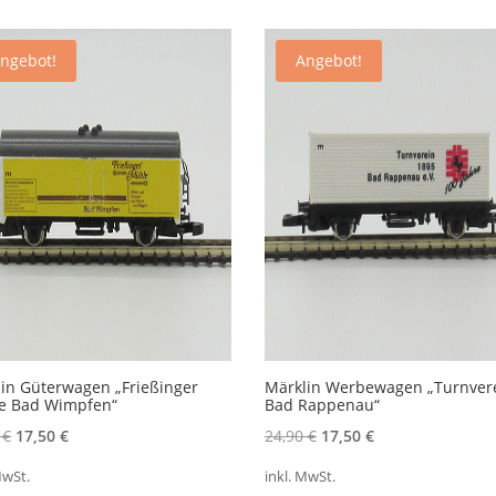
ngebot!
Angebot!
in Güterwagen „Frießinger
Märklin Werbewagen „Turnver
e Bad Wimpfen“
Bad Rappenau“
Ursprünglicher
Aktueller
Ursprünglicher
Aktueller
0
€
17,50
€
24,90
€
17,50
€
Preis
Preis
Preis
Preis
MwSt.
inkl. MwSt.
war:
ist:
war:
ist: