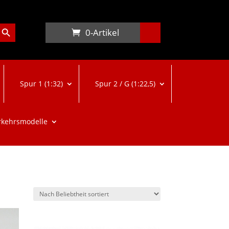
arch Button
0-Artikel
Spur 1 (1:32)
Spur 2 / G (1:22,5)
rkehrsmodelle