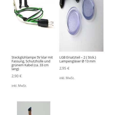
Steckglühlampe 5V klar mit
LGB Ersatzteil – 2 ( Stck.)
Fassung, Schutzhülle und
Lampengläser Ø 13 mm
grünem Kabel (ca. 33 cm
2,95
€
lang)
2,90
€
inkl. MwSt.
inkl. MwSt.