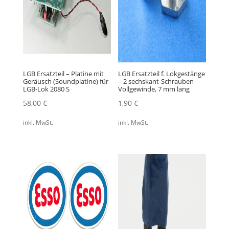
LGB Ersatzteil – Platine mit
LGB Ersatzteil f. Lokgestänge
Geräusch (Soundplatine) für
– 2 sechskant-Schrauben
LGB-Lok 2080 S
Vollgewinde, 7 mm lang
58,00
€
1,90
€
inkl. MwSt.
inkl. MwSt.