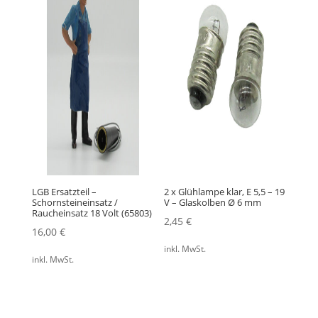
LGB Ersatzteil –
2 x Glühlampe klar, E 5,5 – 19
Schornsteineinsatz /
V – Glaskolben Ø 6 mm
Raucheinsatz 18 Volt (65803)
2,45
€
16,00
€
inkl. MwSt.
inkl. MwSt.