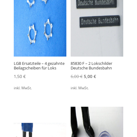
LGB Ersatzteile – 4 gezahnte
85830 F – 2 Lokschilder
Beilagscheiben für Loks
Deutsche Bundesbahn
Ursprünglicher
Aktueller
1,50
€
6,00
€
5,00
€
Preis
Preis
inkl. MwSt.
inkl. MwSt.
war:
ist:
6,00 €
5,00 €.