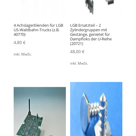
4 Achslagerblenden für LGB
LGB Ersatzteil – 2
US-Waldbahn-Trucks (z.B.
Zylindergruppen mit
40770)
Gestänge, genietet für
Dampfloks der U-Reihe
4,80
€
(20721)
48,00
€
inkl. MwSt.
inkl. MwSt.