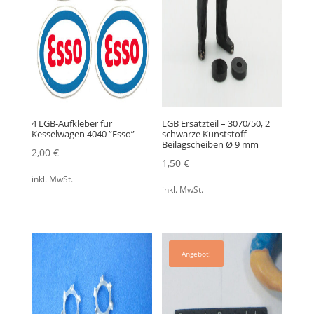
4 LGB-Aufkleber für
LGB Ersatzteil – 3070/50, 2
Kesselwagen 4040 ”Esso”
schwarze Kunststoff –
Beilagscheiben Ø 9 mm
2,00
€
1,50
€
inkl. MwSt.
inkl. MwSt.
Angebot!