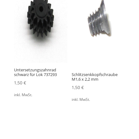
Untersetzungszahnrad
schwarz für Lok 737293
Schlitzsenkkopfschraube
M1,6 x 2,2 mm
1,50
€
1,50
€
inkl. MwSt.
inkl. MwSt.