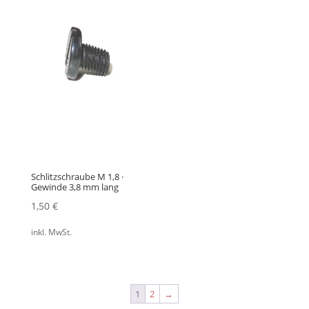
Schlitzschraube M 1,8 ·
Gewinde 3,8 mm lang
1,50
€
inkl. MwSt.
1
2
→