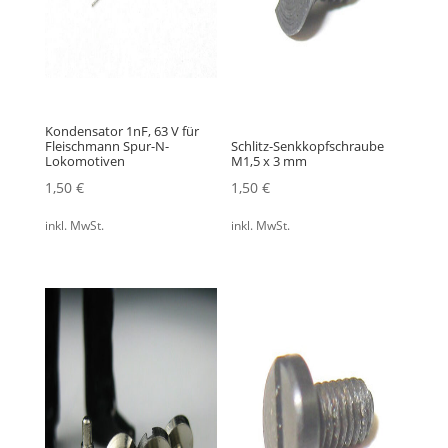
Kondensator 1nF, 63 V für
Fleischmann Spur-N-
Schlitz-Senkkopfschraube
Lokomotiven
M1,5 x 3 mm
1,50
€
1,50
€
inkl. MwSt.
inkl. MwSt.