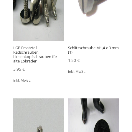
LGB Ersatzteil –
Schlitzschraube M1,4 x 3 mm
Radschrauben,
(1)
Linsenkopfschrauben für
1,50
€
alte Lokräder
3,95
€
inkl. MwSt.
inkl. MwSt.