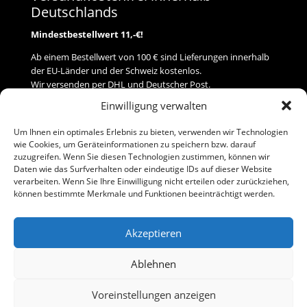
Deutschlands
Mindestbestellwert 11,-€!
Ab einem Bestellwert von 100 € sind Lieferungen innerhalb
der EU-Länder und der Schweiz kostenlos.
Wir versenden per DHL und Deutscher Post.
Einwilligung verwalten
Versand
Um Ihnen ein optimales Erlebnis zu bieten, verwenden wir Technologien
wie Cookies, um Geräteinformationen zu speichern bzw. darauf
Zahlung
zuzugreifen. Wenn Sie diesen Technologien zustimmen, können wir
Daten wie das Surfverhalten oder eindeutige IDs auf dieser Website
verarbeiten. Wenn Sie Ihre Einwilligung nicht erteilen oder zurückziehen,
Baumann Modellspielwaren
können bestimmte Merkmale und Funktionen beeinträchtigt werden.
Flurstraße 15
91413 Neustadt/Aisch
Akzeptieren
Telefon (0 91 61) 33 84
baumannj@t-online.de
Ablehnen
Voreinstellungen anzeigen
Kontakt