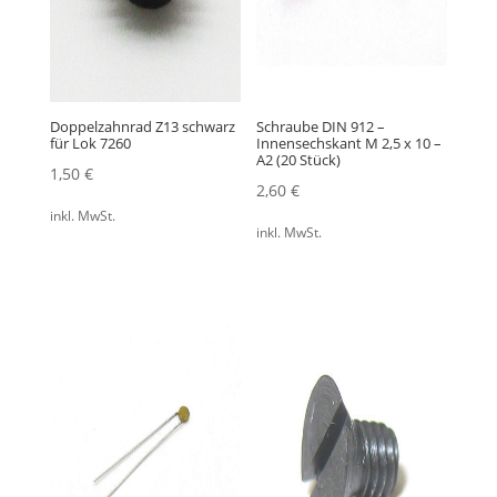
Doppelzahnrad Z13 schwarz
Schraube DIN 912 –
für Lok 7260
Innensechskant M 2,5 x 10 –
A2 (20 Stück)
1,50
€
2,60
€
inkl. MwSt.
inkl. MwSt.