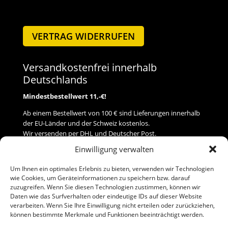
VERTRAG WIDERRUFEN
Versandkostenfrei innerhalb
Deutschlands
Mindestbestellwert 11,-€!
Ab einem Bestellwert von 100 € sind Lieferungen innerhalb
der EU-Länder und der Schweiz kostenlos.
Wir versenden per DHL und Deutscher Post.
Einwilligung verwalten
Versand
Um Ihnen ein optimales Erlebnis zu bieten, verwenden wir Technologien
wie Cookies, um Geräteinformationen zu speichern bzw. darauf
Zahlung
zuzugreifen. Wenn Sie diesen Technologien zustimmen, können wir
Daten wie das Surfverhalten oder eindeutige IDs auf dieser Website
verarbeiten. Wenn Sie Ihre Einwilligung nicht erteilen oder zurückziehen,
Baumann Modellspielwaren
können bestimmte Merkmale und Funktionen beeinträchtigt werden.
Flurstraße 15