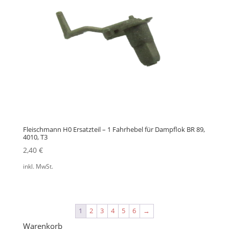
Fleischmann H0 Ersatzteil – 1 Fahrhebel für Dampflok BR 89,
4010, T3
2,40
€
inkl. MwSt.
1
2
3
4
5
6
→
Warenkorb