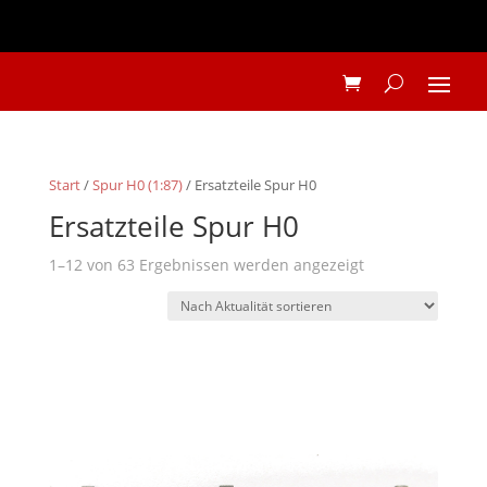
Start
/
Spur H0 (1:87)
/ Ersatzteile Spur H0
Ersatzteile Spur H0
Nach
1–12 von 63 Ergebnissen werden angezeigt
Aktualität
sortiert