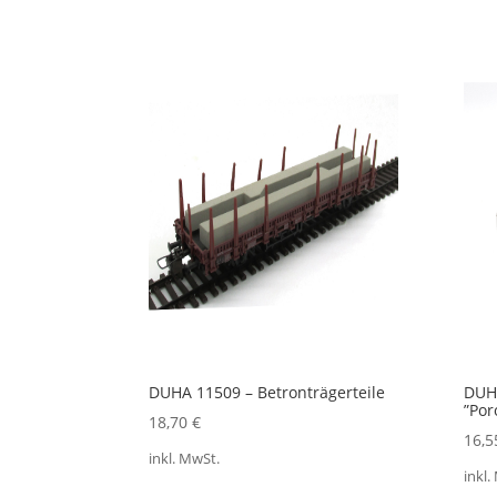
DUHA 11509 – Betronträgerteile
DUHA
”Por
18,70
€
16,
inkl. MwSt.
inkl.