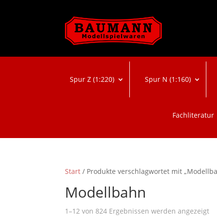
Spur Z (1:220)
Spur N (1:160)
Fachliteratur
Start
/ Produkte verschlagwortet mit „Modellb
Modellbahn
N
1–12 von 824 Ergebnissen werden angezeigt