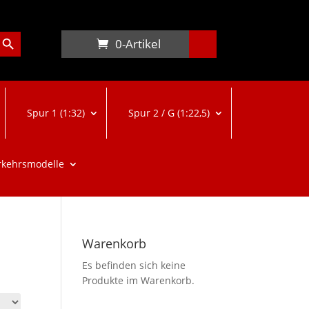
arch Button
0-Artikel
Spur 1 (1:32)
Spur 2 / G (1:22,5)
rkehrsmodelle
Warenkorb
Es befinden sich keine
Produkte im Warenkorb.