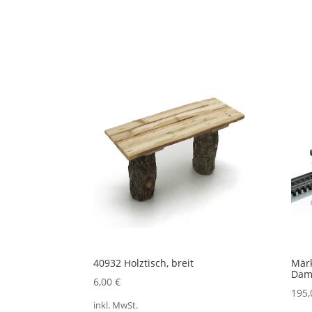
40932 Holztisch, breit
Märk
Damp
6,00
€
195
inkl. MwSt.