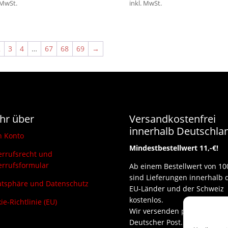
 MwSt.
inkl. MwSt.
war:
ist:
51,95 €
39,00 €.
2
3
4
…
67
68
69
→
hr über
Versandkostenfrei
innerhalb Deutschla
n Konto
Mindestbestellwert 11,-€!
rrufsrecht und
rrufsformular
Ab einem Bestellwert von 10
sind Lieferungen innerhalb 
atsphäre und Datenschutz
EU-Länder und der Schweiz
kostenlos.
ie-Richtlinie (EU)
Wir versenden per DHL und
Deutscher Post.