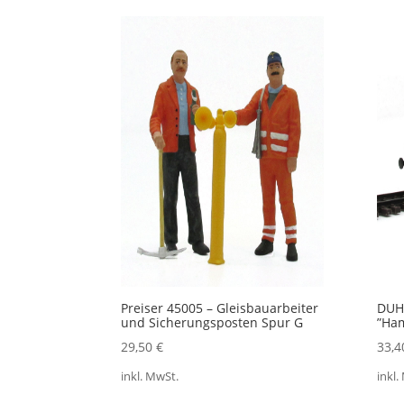
Ak
so
Preiser 45005 – Gleisbauarbeiter
DUHA
und Sicherungsposten Spur G
”Ham
29,50
€
33,
inkl. MwSt.
inkl.