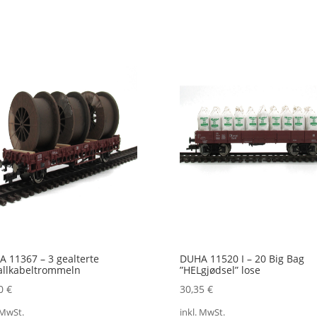
 11367 – 3 gealterte
DUHA 11520 I – 20 Big Bag
allkabeltrommeln
”HELgjødsel” lose
70
€
30,35
€
 MwSt.
inkl. MwSt.