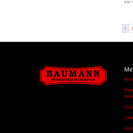
inkl.
1
Me
Mei
Wide
Wide
Priv
Cook
AGB