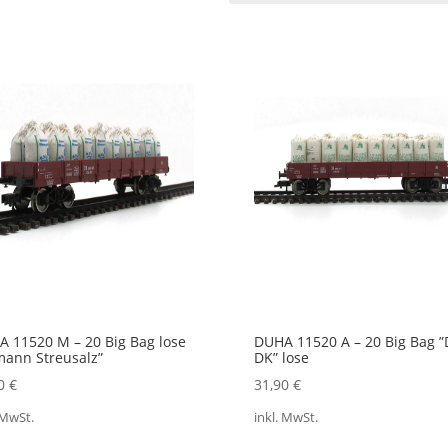
tualität
rtiert
 11520 M – 20 Big Bag lose
DUHA 11520 A – 20 Big Bag ”
ann Streusalz”
DK” lose
40
€
31,90
€
 MwSt.
inkl. MwSt.