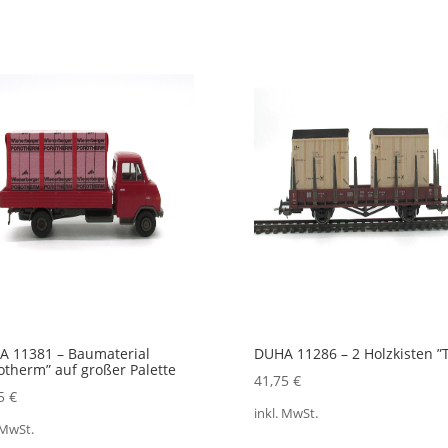
 11381 – Baumaterial
DUHA 11286 – 2 Holzkisten ”
otherm” auf großer Palette
41,75
€
55
€
inkl. MwSt.
 MwSt.