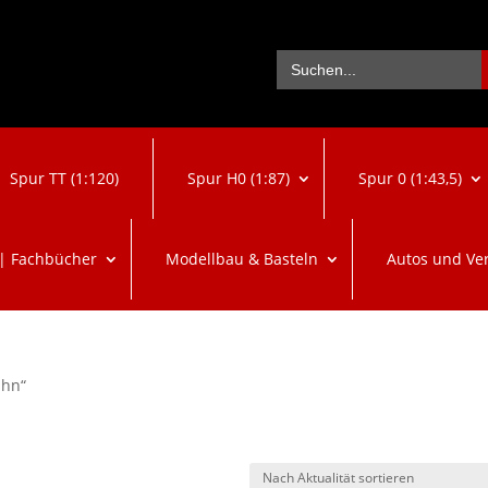
Se
Search
for:
Spur TT (1:120)
Spur H0 (1:87)
Spur 0 (1:43,5)
 | Fachbücher
Modellbau & Basteln
Autos und Ve
ahn“
ach