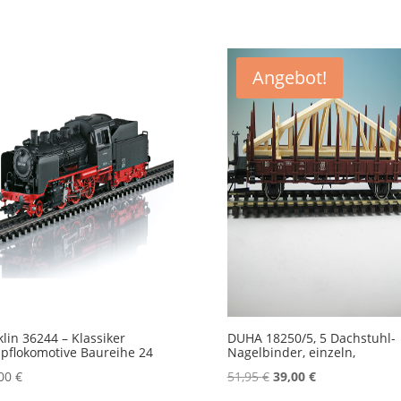
Angebot!
lin 36244 – Klassiker
DUHA 18250/5, 5 Dachstuhl-
flokomotive Baureihe 24
Nagelbinder, einzeln,
Ursprünglicher
Aktueller
,00
€
51,95
€
39,00
€
Preis
Preis