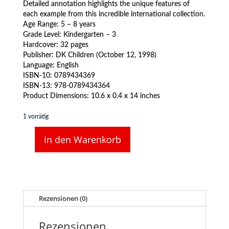
Detailed annotation highlights the unique features of
each example from this incredible international collection.
Age Range: 5 – 8 years
Grade Level: Kindergarten – 3
Hardcover: 32 pages
Publisher: DK Children (October 12, 1998)
Language: English
ISBN-10: 0789434369
ISBN-13: 978-0789434364
Product Dimensions: 10.6 x 0.4 x 14 inches
1 vorrätig
In den Warenkorb
Big
Book
Of
Trains
-
Hardcover
Rezensionen (0)
(1998)
-
Rezensionen
englisch