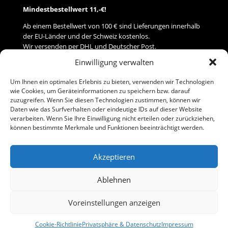
Mindestbestellwert 11,-€!
Ab einem Bestellwert von 100 € sind Lieferungen innerhalb
der EU-Länder und der Schweiz kostenlos.
Wir versenden per DHL und Deutscher Post.
Einwilligung verwalten
Versand
Um Ihnen ein optimales Erlebnis zu bieten, verwenden wir Technologien
wie Cookies, um Geräteinformationen zu speichern bzw. darauf
Zahlung
zuzugreifen. Wenn Sie diesen Technologien zustimmen, können wir
Daten wie das Surfverhalten oder eindeutige IDs auf dieser Website
verarbeiten. Wenn Sie Ihre Einwilligung nicht erteilen oder zurückziehen,
Baumann Modellspielwaren
können bestimmte Merkmale und Funktionen beeinträchtigt werden.
Flurstraße 15
91413 Neustadt/Aisch
Akzeptieren
Telefon (0 91 61) 33 84
baumannj@t-online.de
Ablehnen
Voreinstellungen anzeigen
Kontakt
Impressum
Cookie-Richtlinie
Privatsphäre & Datenschutz
Impressum