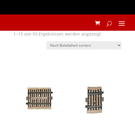
Nach
1–15 von 59 Ergebnissen werden angezeigt
Beliebtheit
sortiert