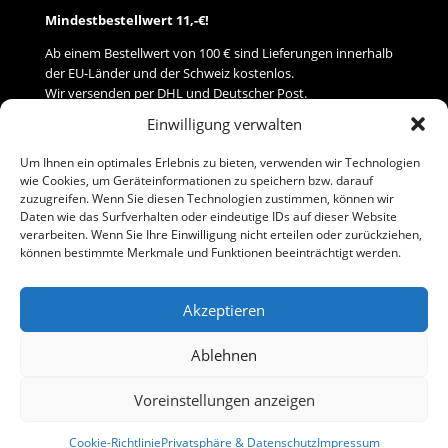
Mindestbestellwert 11,-€!
Ab einem Bestellwert von 100 € sind Lieferungen innerhalb
der EU-Länder und der Schweiz kostenlos.
Wir versenden per DHL und Deutscher Post.
Einwilligung verwalten
Versand
Um Ihnen ein optimales Erlebnis zu bieten, verwenden wir Technologien
wie Cookies, um Geräteinformationen zu speichern bzw. darauf
Zahlung
zuzugreifen. Wenn Sie diesen Technologien zustimmen, können wir
Daten wie das Surfverhalten oder eindeutige IDs auf dieser Website
verarbeiten. Wenn Sie Ihre Einwilligung nicht erteilen oder zurückziehen,
Baumann Modellspielwaren
können bestimmte Merkmale und Funktionen beeinträchtigt werden.
Flurstraße 15
91413 Neustadt/Aisch
Akzeptieren
Telefon (0 91 61) 33 84
baumannj@t-online.de
Ablehnen
Voreinstellungen anzeigen
Kontakt
Impressum
Cookie-Richtlinie
Privatsphäre & Datenschutz
Impressum