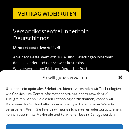
VERTRAG WIDERRUFEN
Versandkostenfrei innerhalb
Deutschlands
Mindestbestellwert 11,-€!
Ab einem Bestellwert von 100 € sind Lieferungen innerhalb
der EU-Länder und der Schweiz kostenlos.
Wir versenden per DHL und Deutscher Post.
Einwilligung verwalten
Versand
Um Ihnen ein optimales Erlebnis zu bieten, verwenden wir Technologien
wie Cookies, um Geräteinformationen zu speichern bzw. darauf
Zahlung
zuzugreifen. Wenn Sie diesen Technologien zustimmen, können wir
Daten wie das Surfverhalten oder eindeutige IDs auf dieser Website
verarbeiten. Wenn Sie Ihre Einwilligung nicht erteilen oder zurückziehen,
Baumann Modellspielwaren
können bestimmte Merkmale und Funktionen beeinträchtigt werden.
Flurstraße 15
91413 Neustadt/Aisch