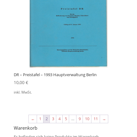
DR – Preistafel – 1993 Hauptverwaltung Berlin
10,00
€
inkl. MwSt.
←
1
2
3
4
5
…
9
10
11
→
Warenkorb
Es befinden sich keine Produkte im Warenkorb.