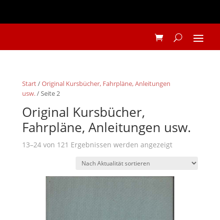
Start
/
Original Kursbücher, Fahrpläne, Anleitungen
usw.
/ Seite 2
Original Kursbücher,
Fahrpläne, Anleitungen usw.
Nach
13–24 von 121 Ergebnissen werden angezeigt
Aktualität
sortiert