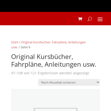
Start
/
Original Kursbücher, Fahrpläne, Anleitungen
usw.
/ Seite 9
Original Kursbücher,
Fahrpläne, Anleitungen usw.
Nach
97–108 von 121 Ergebnissen werden angezeigt
Aktualität
sortiert