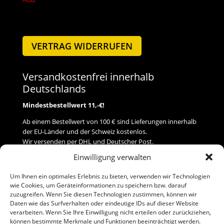
VERTRAG WIDERRUFEN
Versandkostenfrei innerhalb
Deutschlands
Mindestbestellwert 11,-€!
Ab einem Bestellwert von 100 € sind Lieferungen innerhalb
der EU-Länder und der Schweiz kostenlos.
Wir versenden per DHL und Deutscher Post.
Einwilligung verwalten
Versand
Um Ihnen ein optimales Erlebnis zu bieten, verwenden wir Technologien
wie Cookies, um Geräteinformationen zu speichern bzw. darauf
Zahlung
zuzugreifen. Wenn Sie diesen Technologien zustimmen, können wir
Daten wie das Surfverhalten oder eindeutige IDs auf dieser Website
verarbeiten. Wenn Sie Ihre Einwilligung nicht erteilen oder zurückziehen,
Baumann Modellspielwaren
können bestimmte Merkmale und Funktionen beeinträchtigt werden.