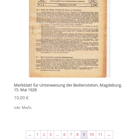
Merkblatt für Unterweisung der Bediensteten, Magdeburg,
15. Mai 1928
10,00
€
inkl. MwSt.
←
1
2
3
…
6
7
8
9
10
11
→