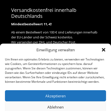
Versandkostenfrei innerhalb
Deutschlands
Mindestbestellwert 11,-€!
Ab einem Bestellwert von 100 € sind Lieferungen innerhalb
der EU-Länder und der Schweiz kostenlos.
Wir versenden per DHL und Deutscher Post.
Einwilligung verwalten
Versand
Um Ihnen ein optimales Erlebnis zu bieten, verwenden wir Technologien
wie Cookies, um Geräteinformationen zu speichern bzw. darauf
Zahlung
zuzugreifen. Wenn Sie diesen Technologien zustimmen, können wir
Daten wie das Surfverhalten oder eindeutige IDs auf dieser Website
verarbeiten. Wenn Sie Ihre Einwilligung nicht erteilen oder zurückziehen,
Baumann Modellspielwaren
können bestimmte Merkmale und Funktionen beeinträchtigt werden.
Flurstraße 15
91413 Neustadt/Aisch
Akzeptieren
Telefon (0 91 61) 33 84
baumannj@t-online.de
Ablehnen