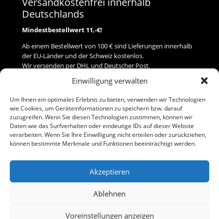
Versandkostenfrei innerhalb
Deutschlands
Mindestbestellwert 11,-€!
Ab einem Bestellwert von 100 € sind Lieferungen innerhalb
der EU-Länder und der Schweiz kostenlos.
Wir versenden per DHL und Deutscher Post.
Einwilligung verwalten
Versand
Um Ihnen ein optimales Erlebnis zu bieten, verwenden wir Technologien
wie Cookies, um Geräteinformationen zu speichern bzw. darauf
Zahlung
zuzugreifen. Wenn Sie diesen Technologien zustimmen, können wir
Daten wie das Surfverhalten oder eindeutige IDs auf dieser Website
verarbeiten. Wenn Sie Ihre Einwilligung nicht erteilen oder zurückziehen,
Baumann Modellspielwaren
können bestimmte Merkmale und Funktionen beeinträchtigt werden.
Flurstraße 15
91413 Neustadt/Aisch
Akzeptieren
Telefon (0 91 61) 33 84
baumannj@t-online.de
Ablehnen
Voreinstellungen anzeigen