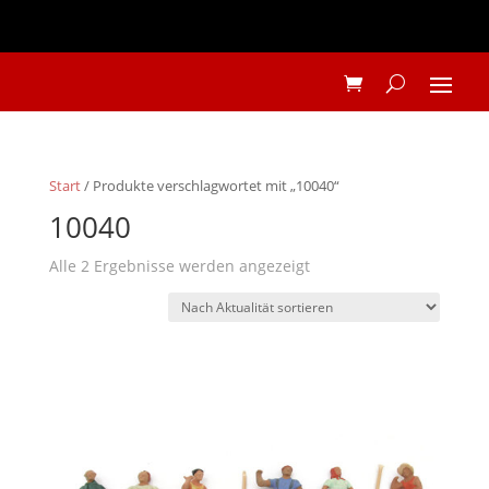
Start
/ Produkte verschlagwortet mit „10040“
10040
Nach
Alle 2 Ergebnisse werden angezeigt
Aktualität
sortiert