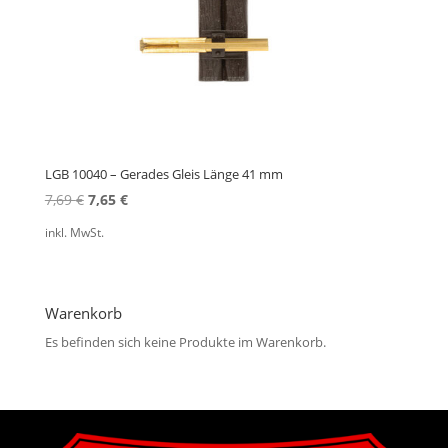
LGB 10040 – Gerades Gleis Länge 41 mm
Ursprünglicher
Aktueller
7,69
€
7,65
€
Preis
Preis
inkl. MwSt.
war:
ist:
7,69 €
7,65 €.
Warenkorb
Es befinden sich keine Produkte im Warenkorb.