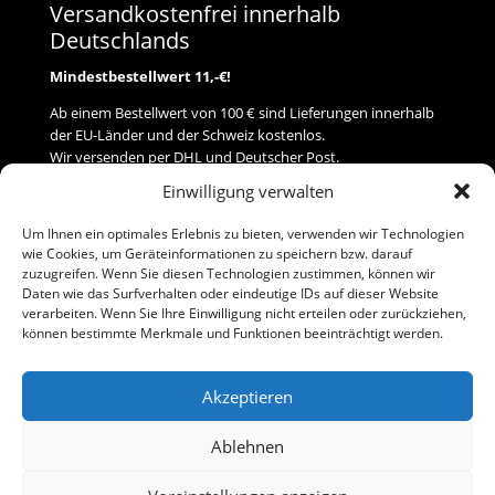
Versandkostenfrei innerhalb
Deutschlands
Mindestbestellwert 11,-€!
Ab einem Bestellwert von 100 € sind Lieferungen innerhalb
der EU-Länder und der Schweiz kostenlos.
Wir versenden per DHL und Deutscher Post.
Einwilligung verwalten
Versand
Um Ihnen ein optimales Erlebnis zu bieten, verwenden wir Technologien
wie Cookies, um Geräteinformationen zu speichern bzw. darauf
Zahlung
zuzugreifen. Wenn Sie diesen Technologien zustimmen, können wir
Daten wie das Surfverhalten oder eindeutige IDs auf dieser Website
verarbeiten. Wenn Sie Ihre Einwilligung nicht erteilen oder zurückziehen,
Baumann Modellspielwaren
können bestimmte Merkmale und Funktionen beeinträchtigt werden.
Flurstraße 15
91413 Neustadt/Aisch
Akzeptieren
Telefon (0 91 61) 33 84
baumannj@t-online.de
Ablehnen