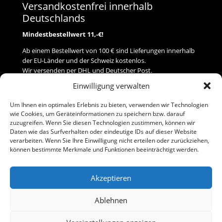
Versandkostenfrei innerhalb
Deutschlands
Mindestbestellwert 11,-€!
Ab einem Bestellwert von 100 € sind Lieferungen innerhalb
der EU-Länder und der Schweiz kostenlos.
Wir versenden per DHL und Deutscher Post.
Einwilligung verwalten
Versand
Um Ihnen ein optimales Erlebnis zu bieten, verwenden wir Technologien
wie Cookies, um Geräteinformationen zu speichern bzw. darauf
Zahlung
zuzugreifen. Wenn Sie diesen Technologien zustimmen, können wir
Daten wie das Surfverhalten oder eindeutige IDs auf dieser Website
verarbeiten. Wenn Sie Ihre Einwilligung nicht erteilen oder zurückziehen,
Baumann Modellspielwaren
können bestimmte Merkmale und Funktionen beeinträchtigt werden.
Flurstraße 15
91413 Neustadt/Aisch
Akzeptieren
Telefon (0 91 61) 33 84
baumannj@t-online.de
Ablehnen