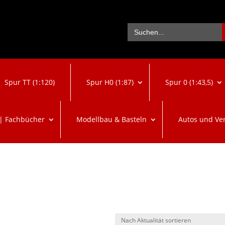
Se
Search
for:
Spur TT (1:120)
Spur H0 (1:87)
Spur 0 (1:43,5)
 | Fachbücher
Modellbau & Basteln
Autos und Ve