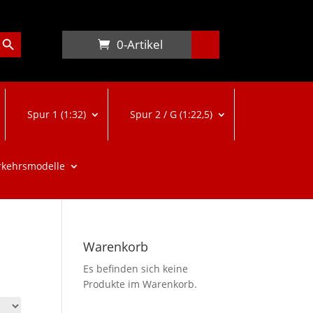
arch Button
0-Artikel
Spur 1 (1:32)
Spur 2 / G (1:22,5)
rkehrsmodelle
Warenkorb
Es befinden sich keine
Produkte im Warenkorb.