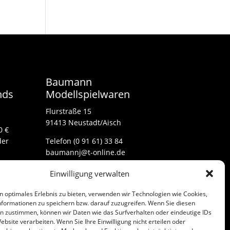
Baumann
nds
Modellspielwaren
Flurstraße 15
91413 Neustadt/Aisch
0 €
der
Telefon (0 91 61) 33 84
baumannj@t-online.de
Einwilligung verwalten
Kontakt
n optimales Erlebnis zu bieten, verwenden wir Technologien wie Cookies,
Impressum
formationen zu speichern bzw. darauf zuzugreifen. Wenn Sie diesen
n zustimmen, können wir Daten wie das Surfverhalten oder eindeutige IDs
ebsite verarbeiten. Wenn Sie Ihre Einwilligung nicht erteilen oder