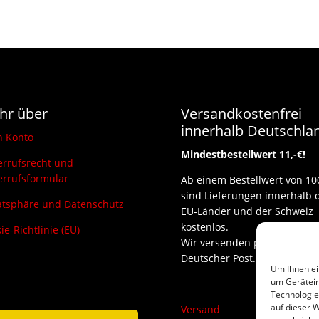
hr über
Versandkostenfrei
innerhalb Deutschla
n Konto
Mindestbestellwert 11,-€!
rrufsrecht und
rrufsformular
Ab einem Bestellwert von 10
sind Lieferungen innerhalb 
atsphäre und Datenschutz
EU-Länder und der Schweiz
kostenlos.
ie-Richtlinie (EU)
Wir versenden per DHL und
Deutscher Post.
Um Ihnen ei
um Gerätein
Technologie
auf dieser W
Versand