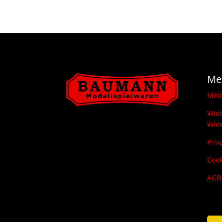
Me
Mei
Wide
Wide
Priv
Cook
AGB