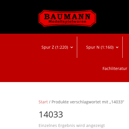
Spur Z (1:220)
Spur N (1:160)
Fachliteratur
Start
/ Produkte verschlagwortet mit „14033“
14033
Einzelnes Ergebnis wird angezeigt