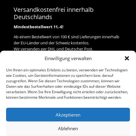
Versandkostenfrei innerhalb
Deutschlands
Mindestbestellwert 11,-€!
Ab einem Bestellwert von 100 € sind Lieferungen innerhalb
der EU-Länder und der Schweiz kostenlos.
Wir versenden per DHL und Deutscher Post.
Einwilligung verwalten
Versand
Um Ihnen ein optimales Erlebnis zu bieten, verwenden wir Technologien
wie Cookies, um Geräteinformationen zu speichern bzw. darauf
Zahlung
zuzugreifen. Wenn Sie diesen Technologien zustimmen, können wir
Daten wie das Surfverhalten oder eindeutige IDs auf dieser Website
verarbeiten. Wenn Sie Ihre Einwilligung nicht erteilen oder zurückziehen,
Baumann Modellspielwaren
können bestimmte Merkmale und Funktionen beeinträchtigt werden.
Flurstraße 15
91413 Neustadt/Aisch
Akzeptieren
Telefon (0 91 61) 33 84
baumannj@t-online.de
Ablehnen