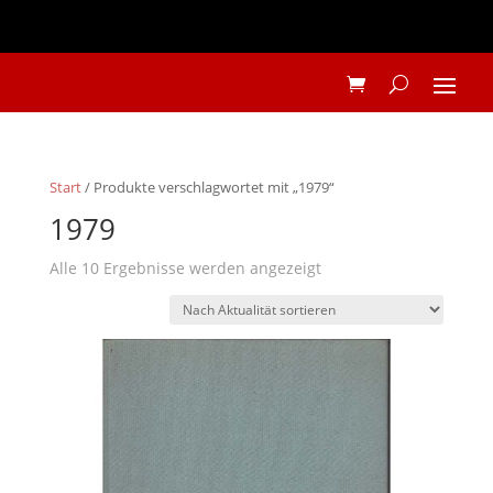
Start
/ Produkte verschlagwortet mit „1979“
1979
Nach
Alle 10 Ergebnisse werden angezeigt
Aktualität
sortiert