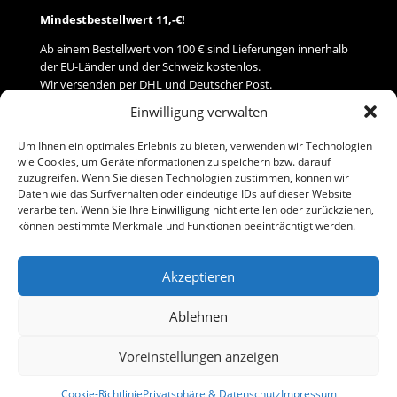
Mindestbestellwert 11,-€!
Ab einem Bestellwert von 100 € sind Lieferungen innerhalb
der EU-Länder und der Schweiz kostenlos.
Wir versenden per DHL und Deutscher Post.
Einwilligung verwalten
Versand
Um Ihnen ein optimales Erlebnis zu bieten, verwenden wir Technologien
wie Cookies, um Geräteinformationen zu speichern bzw. darauf
Zahlung
zuzugreifen. Wenn Sie diesen Technologien zustimmen, können wir
Daten wie das Surfverhalten oder eindeutige IDs auf dieser Website
verarbeiten. Wenn Sie Ihre Einwilligung nicht erteilen oder zurückziehen,
Baumann Modellspielwaren
können bestimmte Merkmale und Funktionen beeinträchtigt werden.
Flurstraße 15
91413 Neustadt/Aisch
Akzeptieren
Telefon (0 91 61) 33 84
baumannj@t-online.de
Ablehnen
Voreinstellungen anzeigen
Kontakt
Impressum
Cookie-Richtlinie
Privatsphäre & Datenschutz
Impressum