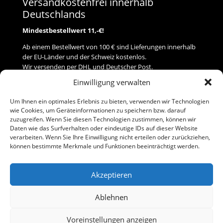
Versandkostenfrei innerhalb
Deutschlands
Mindestbestellwert 11,-€!
Ab einem Bestellwert von 100 € sind Lieferungen innerhalb
der EU-Länder und der Schweiz kostenlos.
Wir versenden per DHL und Deutscher Post.
Einwilligung verwalten
Versand
Um Ihnen ein optimales Erlebnis zu bieten, verwenden wir Technologien
wie Cookies, um Geräteinformationen zu speichern bzw. darauf
Zahlung
zuzugreifen. Wenn Sie diesen Technologien zustimmen, können wir
Daten wie das Surfverhalten oder eindeutige IDs auf dieser Website
verarbeiten. Wenn Sie Ihre Einwilligung nicht erteilen oder zurückziehen,
Baumann Modellspielwaren
können bestimmte Merkmale und Funktionen beeinträchtigt werden.
Flurstraße 15
91413 Neustadt/Aisch
Akzeptieren
Telefon (0 91 61) 33 84
baumannj@t-online.de
Ablehnen
Voreinstellungen anzeigen