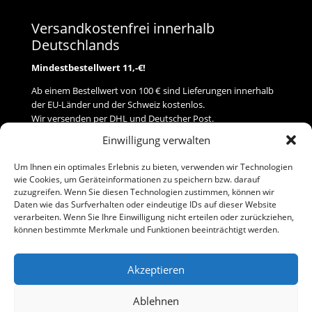
Versandkostenfrei innerhalb
Deutschlands
Mindestbestellwert 11,-€!
Ab einem Bestellwert von 100 € sind Lieferungen innerhalb
der EU-Länder und der Schweiz kostenlos.
Wir versenden per DHL und Deutscher Post.
Einwilligung verwalten
Versand
Um Ihnen ein optimales Erlebnis zu bieten, verwenden wir Technologien
wie Cookies, um Geräteinformationen zu speichern bzw. darauf
Zahlung
zuzugreifen. Wenn Sie diesen Technologien zustimmen, können wir
Daten wie das Surfverhalten oder eindeutige IDs auf dieser Website
verarbeiten. Wenn Sie Ihre Einwilligung nicht erteilen oder zurückziehen,
Baumann Modellspielwaren
können bestimmte Merkmale und Funktionen beeinträchtigt werden.
Flurstraße 15
91413 Neustadt/Aisch
Akzeptieren
Telefon (0 91 61) 33 84
baumannj@t-online.de
Ablehnen