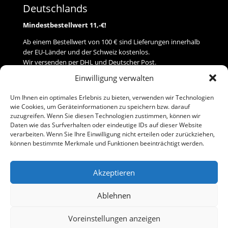
Deutschlands
Mindestbestellwert 11,-€!
Ab einem Bestellwert von 100 € sind Lieferungen innerhalb
der EU-Länder und der Schweiz kostenlos.
Wir versenden per DHL und Deutscher Post.
Einwilligung verwalten
Versand
Um Ihnen ein optimales Erlebnis zu bieten, verwenden wir Technologien
wie Cookies, um Geräteinformationen zu speichern bzw. darauf
Zahlung
zuzugreifen. Wenn Sie diesen Technologien zustimmen, können wir
Daten wie das Surfverhalten oder eindeutige IDs auf dieser Website
verarbeiten. Wenn Sie Ihre Einwilligung nicht erteilen oder zurückziehen,
Baumann Modellspielwaren
können bestimmte Merkmale und Funktionen beeinträchtigt werden.
Flurstraße 15
91413 Neustadt/Aisch
Akzeptieren
Telefon (0 91 61) 33 84
baumannj@t-online.de
Ablehnen
Voreinstellungen anzeigen
Kontakt