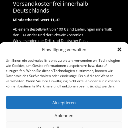
Versandkostenfrei innerhalb
Deutschlands
Mindestbestellwert 11,-€!
Ab einem Bestellwert von 100 € sind Lieferungen innerhalb
der EU-Länder und der Schweiz kostenlos.
Wir versenden per DHL und Deutscher Post.
Einwilligung verwalten
Versand
Um Ihnen ein optimales Erlebnis zu bieten, verwenden wir Technologien
wie Cookies, um Geräteinformationen zu speichern bzw. darauf
Zahlung
zuzugreifen. Wenn Sie diesen Technologien zustimmen, können wir
Daten wie das Surfverhalten oder eindeutige IDs auf dieser Website
verarbeiten. Wenn Sie Ihre Einwilligung nicht erteilen oder zurückziehen,
Baumann Modellspielwaren
können bestimmte Merkmale und Funktionen beeinträchtigt werden.
Flurstraße 15
91413 Neustadt/Aisch
Akzeptieren
Telefon (0 91 61) 33 84
baumannj@t-online.de
Ablehnen