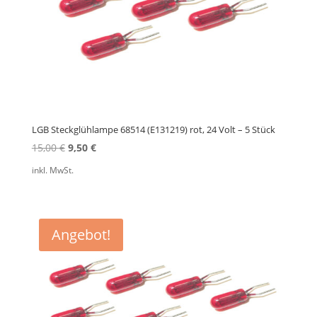
LGB Steckglühlampe 68514 (E131219) rot, 24 Volt – 5 Stück
Ursprünglicher
Aktueller
15,00
€
9,50
€
Preis
Preis
inkl. MwSt.
war:
ist:
15,00 €
9,50 €.
Angebot!