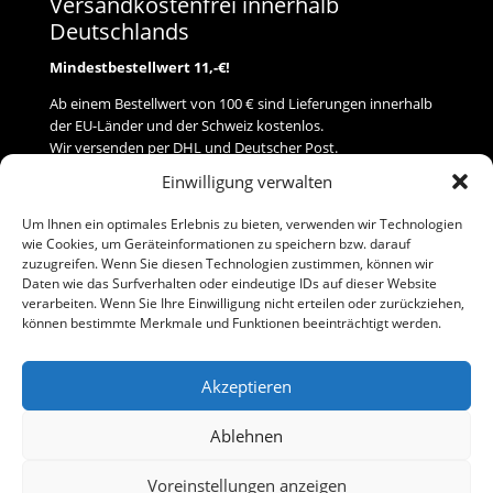
Versandkostenfrei innerhalb
Deutschlands
Mindestbestellwert 11,-€!
Ab einem Bestellwert von 100 € sind Lieferungen innerhalb
der EU-Länder und der Schweiz kostenlos.
Wir versenden per DHL und Deutscher Post.
Einwilligung verwalten
Versand
Um Ihnen ein optimales Erlebnis zu bieten, verwenden wir Technologien
wie Cookies, um Geräteinformationen zu speichern bzw. darauf
Zahlung
zuzugreifen. Wenn Sie diesen Technologien zustimmen, können wir
Daten wie das Surfverhalten oder eindeutige IDs auf dieser Website
verarbeiten. Wenn Sie Ihre Einwilligung nicht erteilen oder zurückziehen,
Baumann Modellspielwaren
können bestimmte Merkmale und Funktionen beeinträchtigt werden.
Flurstraße 15
91413 Neustadt/Aisch
Akzeptieren
Telefon (0 91 61) 33 84
baumannj@t-online.de
Ablehnen
Voreinstellungen anzeigen