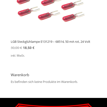
LGB Steckglühlampe E131219 – 68514, 50 mA rot, 24 Volt
Ursprünglicher
Aktueller
30,00
€
18,50
€
Preis
Preis
inkl. MwSt.
war:
ist:
30,00 €
18,50 €.
Warenkorb
Es befinden sich keine Produkte im Warenkorb.