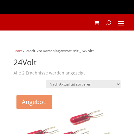
Start
/ Produkte verschlagwortet mit „24Volt“
24Volt
Nach
Alle 2 Ergebnisse werden angezeigt
Aktualität
sortiert
Angebot!