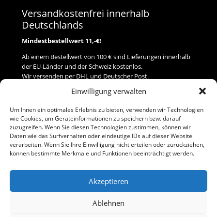
Versandkostenfrei innerhalb
Deutschlands
Mindestbestellwert 11,-€!
Ab einem Bestellwert von 100 € sind Lieferungen innerhalb
der EU-Länder und der Schweiz kostenlos.
Wir versenden per DHL und Deutscher Post.
Einwilligung verwalten
Versand
Um Ihnen ein optimales Erlebnis zu bieten, verwenden wir Technologien
wie Cookies, um Geräteinformationen zu speichern bzw. darauf
Zahlung
zuzugreifen. Wenn Sie diesen Technologien zustimmen, können wir
Daten wie das Surfverhalten oder eindeutige IDs auf dieser Website
verarbeiten. Wenn Sie Ihre Einwilligung nicht erteilen oder zurückziehen,
Baumann Modellspielwaren
können bestimmte Merkmale und Funktionen beeinträchtigt werden.
Flurstraße 15
91413 Neustadt/Aisch
Akzeptieren
Telefon (0 91 61) 33 84
baumannj@t-online.de
Ablehnen