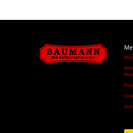
Me
Mei
Wide
Wide
Priv
Cook
AGB