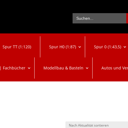
Se
Search
for:
Spur TT (1:120)
Spur H0 (1:87)
Spur 0 (1:43,5)
 | Fachbücher
Modellbau & Basteln
Autos und Ve