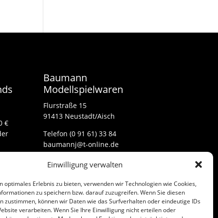
Baumann
nds
Modellspielwaren
Flurstraße 15
91413 Neustadt/Aisch
0 €
der
Telefon (0 91 61) 33 84
baumannj@t-online.de
Einwilligung verwalten
Kontakt
n optimales Erlebnis zu bieten, verwenden wir Technologien wie Cookies,
Impressum
formationen zu speichern bzw. darauf zuzugreifen. Wenn Sie diesen
n zustimmen, können wir Daten wie das Surfverhalten oder eindeutige IDs
ebsite verarbeiten. Wenn Sie Ihre Einwilligung nicht erteilen oder