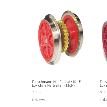
Aktualität
sortiert
Fleischmann N – Radsatz für E-
Flei
Lok ohne Haftreifen (33oH)
Lok 
7,00
€
8,5
inkl. MwSt.
inkl.