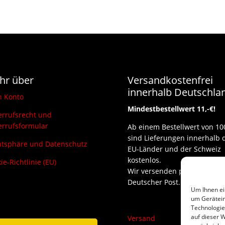
hr über
Versandkostenfrei
innerhalb Deutschla
n Konto
Mindestbestellwert 11,-€!
rrufsrecht und
rrufsformular
Ab einem Bestellwert von 10
sind Lieferungen innerhalb 
atsphäre und Datenschutz
EU-Länder und der Schweiz
kostenlos.
ie-Richtlinie (EU)
Wir versenden per DHL und
Deutscher Post.
Um Ihnen ei
um Gerätein
Technologie
auf dieser W
Versand