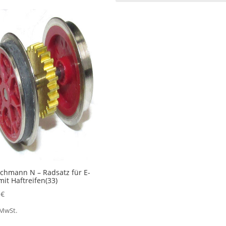
schmann N – Radsatz für E-
mit Haftreifen(33)
0
€
 MwSt.