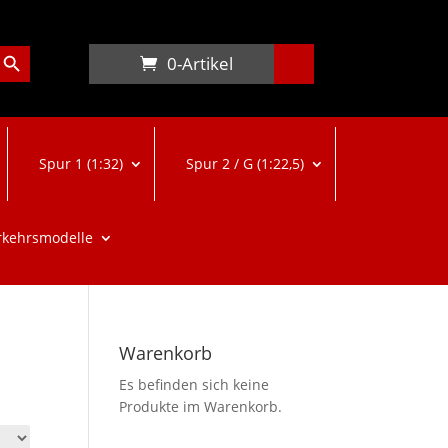
arch Button
0-Artikel
Spur 1 (1:32)
Spur 2 / G (1:22,5)
rkehrsmodelle
Warenkorb
Es befinden sich keine
Produkte im Warenkorb.