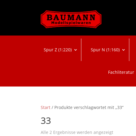
Spur Z (1:220)
Spur N (1:160)
Fachliteratur
Start
/ Produkte verschlagwortet mit „33“
33
Nach
Alle 2 Ergebnisse werden angezeigt