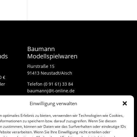
Baumann
nds
Modellspielwaren
Flurstraße 15
91413 Neustadt/Aisch
0 €
der
Telefon (0 91 61) 33 84
baumannj@t-online.de
Einwilligung verwalten
Kontakt
n optimales Erlebnis zu bieten, verwenden wir Technologien wie Cookies,
Impressum
formationen zu speichern bzw. darauf zuzugreifen. Wenn Sie diesen
n zustimmen, können wir Daten wie das Surfverhalten oder eindeutige IDs
ebsite verarbeiten. Wenn Sie Ihre Einwilligung nicht erteilen oder