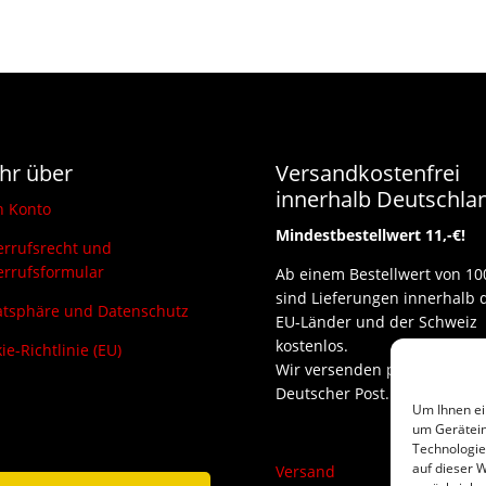
hr über
Versandkostenfrei
innerhalb Deutschla
n Konto
Mindestbestellwert 11,-€!
rrufsrecht und
rrufsformular
Ab einem Bestellwert von 10
sind Lieferungen innerhalb 
atsphäre und Datenschutz
EU-Länder und der Schweiz
kostenlos.
ie-Richtlinie (EU)
Wir versenden per DHL und
Deutscher Post.
Um Ihnen ei
um Gerätein
Technologie
auf dieser W
Versand