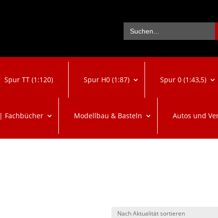
Se
Search
for:
Spur TT (1:120)
Spur H0 (1:87)
Spur 0 (1:43,5)
 | Fachbücher
Modellbau & Basteln
Autos und Ve