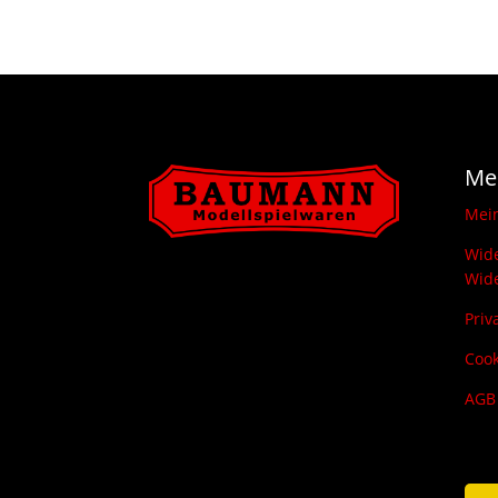
Me
Mei
Wide
Wide
Priv
Cook
AGB