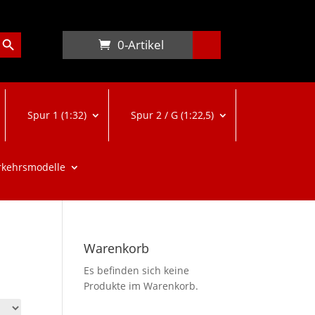
arch Button
0-Artikel
Spur 1 (1:32)
Spur 2 / G (1:22,5)
rkehrsmodelle
Warenkorb
Es befinden sich keine
Produkte im Warenkorb.