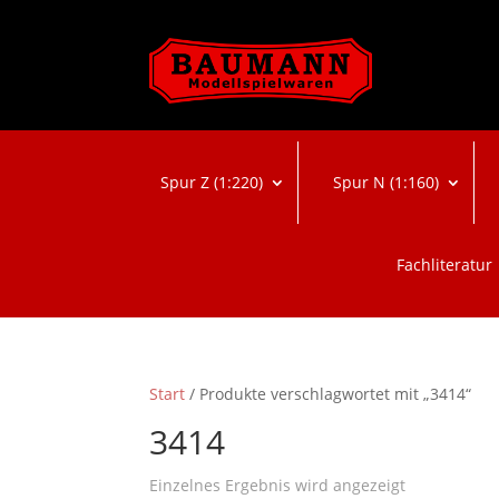
Spur Z (1:220)
Spur N (1:160)
Fachliteratur
Start
/ Produkte verschlagwortet mit „3414“
3414
Einzelnes Ergebnis wird angezeigt