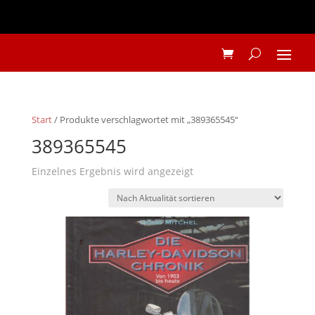
Start
/ Produkte verschlagwortet mit „389365545“
389365545
Einzelnes Ergebnis wird angezeigt