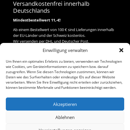
Versandkostenfrei innerhalb
Deutschlands
Mindestbestellwert 11,-€!
Ab einem Bestellwert von 100 € sind Lieferungen innerhalb
der EU-Länder und der Schweiz kostenlos.
Wir versenden per DHL und Deutscher Post.
Einwilligung verwalten
Versand
Um Ihnen ein optimales Erlebnis zu bieten, verwenden wir Technologien
wie Cookies, um Geräteinformationen zu speichern bzw. darauf
Zahlung
zuzugreifen. Wenn Sie diesen Technologien zustimmen, können wir
Daten wie das Surfverhalten oder eindeutige IDs auf dieser Website
verarbeiten. Wenn Sie Ihre Einwilligung nicht erteilen oder zurückziehen,
Baumann Modellspielwaren
können bestimmte Merkmale und Funktionen beeinträchtigt werden.
Flurstraße 15
91413 Neustadt/Aisch
Akzeptieren
Telefon (0 91 61) 33 84
baumannj@t-online.de
Ablehnen