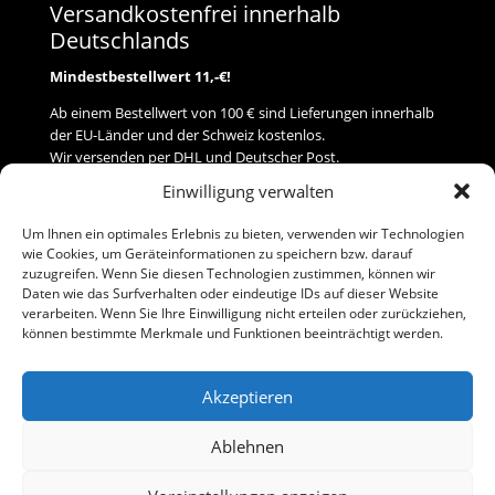
Versandkostenfrei innerhalb
Deutschlands
Mindestbestellwert 11,-€!
Ab einem Bestellwert von 100 € sind Lieferungen innerhalb
der EU-Länder und der Schweiz kostenlos.
Wir versenden per DHL und Deutscher Post.
Einwilligung verwalten
Versand
Um Ihnen ein optimales Erlebnis zu bieten, verwenden wir Technologien
wie Cookies, um Geräteinformationen zu speichern bzw. darauf
Zahlung
zuzugreifen. Wenn Sie diesen Technologien zustimmen, können wir
Daten wie das Surfverhalten oder eindeutige IDs auf dieser Website
verarbeiten. Wenn Sie Ihre Einwilligung nicht erteilen oder zurückziehen,
Baumann Modellspielwaren
können bestimmte Merkmale und Funktionen beeinträchtigt werden.
Flurstraße 15
91413 Neustadt/Aisch
Akzeptieren
Telefon (0 91 61) 33 84
baumannj@t-online.de
Ablehnen