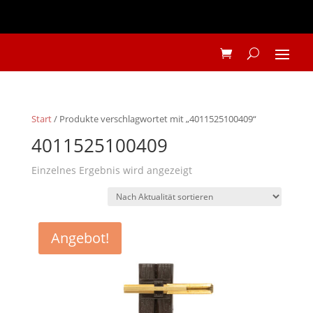
Start
/ Produkte verschlagwortet mit „4011525100409“
4011525100409
Einzelnes Ergebnis wird angezeigt
Angebot!