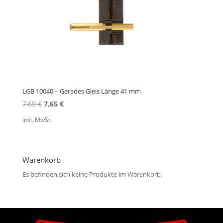
LGB 10040 – Gerades Gleis Länge 41 mm
Ursprünglicher
Aktueller
7,69
€
7,65
€
Preis
Preis
inkl. MwSt.
war:
ist:
7,69 €
7,65 €.
Warenkorb
Es befinden sich keine Produkte im Warenkorb.