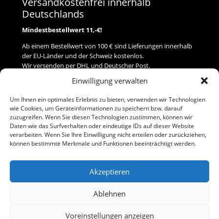
Versandkostenfrei innerhalb
Deutschlands
Mindestbestellwert 11,-€!
Ab einem Bestellwert von 100 € sind Lieferungen innerhalb
der EU-Länder und der Schweiz kostenlos.
Wir versenden per DHL und Deutscher Post.
Einwilligung verwalten
Versand
Um Ihnen ein optimales Erlebnis zu bieten, verwenden wir Technologien
wie Cookies, um Geräteinformationen zu speichern bzw. darauf
Zahlung
zuzugreifen. Wenn Sie diesen Technologien zustimmen, können wir
Daten wie das Surfverhalten oder eindeutige IDs auf dieser Website
verarbeiten. Wenn Sie Ihre Einwilligung nicht erteilen oder zurückziehen,
Baumann Modellspielwaren
können bestimmte Merkmale und Funktionen beeinträchtigt werden.
Flurstraße 15
91413 Neustadt/Aisch
Akzeptieren
Telefon (0 91 61) 33 84
baumannj@t-online.de
Ablehnen
Voreinstellungen anzeigen