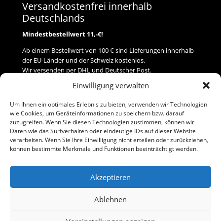
Versandkostenfrei innerhalb
Deutschlands
Mindestbestellwert 11,-€!
Ab einem Bestellwert von 100 € sind Lieferungen innerhalb
der EU-Länder und der Schweiz kostenlos.
Wir versenden per DHL und Deutscher Post.
Einwilligung verwalten
Versand
Um Ihnen ein optimales Erlebnis zu bieten, verwenden wir Technologien
wie Cookies, um Geräteinformationen zu speichern bzw. darauf
Zahlung
zuzugreifen. Wenn Sie diesen Technologien zustimmen, können wir
Daten wie das Surfverhalten oder eindeutige IDs auf dieser Website
verarbeiten. Wenn Sie Ihre Einwilligung nicht erteilen oder zurückziehen,
Baumann Modellspielwaren
können bestimmte Merkmale und Funktionen beeinträchtigt werden.
Flurstraße 15
91413 Neustadt/Aisch
Akzeptieren
Telefon (0 91 61) 33 84
baumannj@t-online.de
Ablehnen