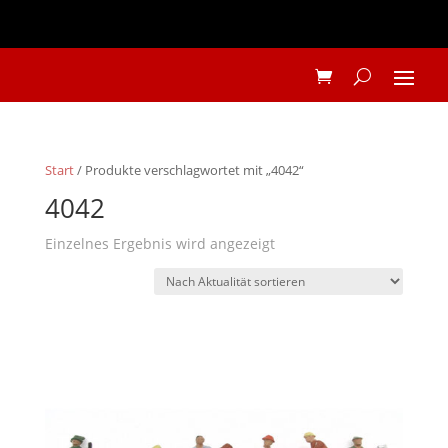
Start
/ Produkte verschlagwortet mit „4042“
4042
Einzelnes Ergebnis wird angezeigt