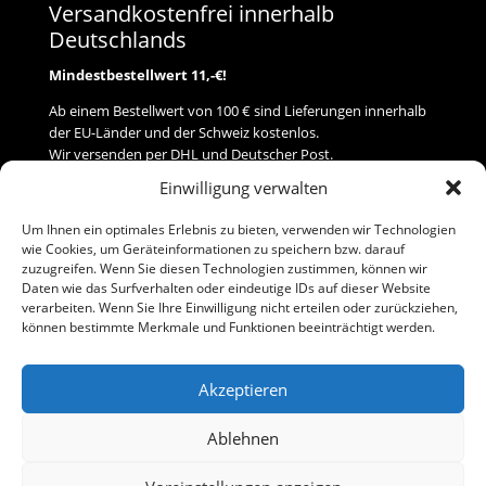
Versandkostenfrei innerhalb
Deutschlands
Mindestbestellwert 11,-€!
Ab einem Bestellwert von 100 € sind Lieferungen innerhalb
der EU-Länder und der Schweiz kostenlos.
Wir versenden per DHL und Deutscher Post.
Einwilligung verwalten
Versand
Um Ihnen ein optimales Erlebnis zu bieten, verwenden wir Technologien
wie Cookies, um Geräteinformationen zu speichern bzw. darauf
Zahlung
zuzugreifen. Wenn Sie diesen Technologien zustimmen, können wir
Daten wie das Surfverhalten oder eindeutige IDs auf dieser Website
verarbeiten. Wenn Sie Ihre Einwilligung nicht erteilen oder zurückziehen,
Baumann Modellspielwaren
können bestimmte Merkmale und Funktionen beeinträchtigt werden.
Flurstraße 15
91413 Neustadt/Aisch
Akzeptieren
Telefon (0 91 61) 33 84
baumannj@t-online.de
Ablehnen