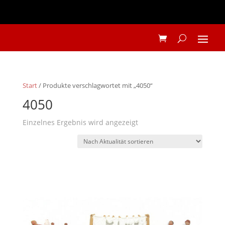
Start
/ Produkte verschlagwortet mit „4050“
4050
Einzelnes Ergebnis wird angezeigt