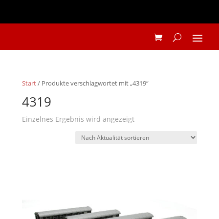
Start
/ Produkte verschlagwortet mit „4319“
4319
Einzelnes Ergebnis wird angezeigt