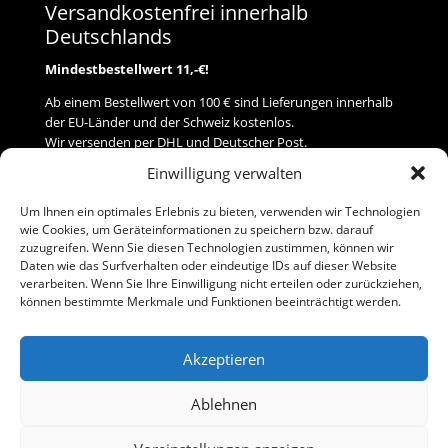
Versandkostenfrei innerhalb
Deutschlands
Mindestbestellwert 11,-€!
Ab einem Bestellwert von 100 € sind Lieferungen innerhalb
der EU-Länder und der Schweiz kostenlos.
Wir versenden per DHL und Deutscher Post.
Einwilligung verwalten
Versand
Um Ihnen ein optimales Erlebnis zu bieten, verwenden wir Technologien
wie Cookies, um Geräteinformationen zu speichern bzw. darauf
Zahlung
zuzugreifen. Wenn Sie diesen Technologien zustimmen, können wir
Daten wie das Surfverhalten oder eindeutige IDs auf dieser Website
verarbeiten. Wenn Sie Ihre Einwilligung nicht erteilen oder zurückziehen,
Baumann Modellspielwaren
können bestimmte Merkmale und Funktionen beeinträchtigt werden.
Flurstraße 15
91413 Neustadt/Aisch
Akzeptieren
Telefon (0 91 61) 33 84
baumannj@t-online.de
Ablehnen