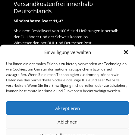
Versandkostenfrei innerhalb
Deutschlands
Mindestbestellwert 11,-€!
Ab einem Bestellwert von 100 € sind Lieferungen innerhalb
der EU-Länder und der Schweiz kostenlos.
Wir versenden per DHL und Deutscher Post.
Einwilligung verwalten
Versand
Um Ihnen ein optimales Erlebnis zu bieten, verwenden wir Technologien
wie Cookies, um Geräteinformationen zu speichern bzw. darauf
Zahlung
zuzugreifen. Wenn Sie diesen Technologien zustimmen, können wir
Daten wie das Surfverhalten oder eindeutige IDs auf dieser Website
verarbeiten. Wenn Sie Ihre Einwilligung nicht erteilen oder zurückziehen,
Baumann Modellspielwaren
können bestimmte Merkmale und Funktionen beeinträchtigt werden.
Flurstraße 15
91413 Neustadt/Aisch
Akzeptieren
Telefon (0 91 61) 33 84
baumannj@t-online.de
Ablehnen