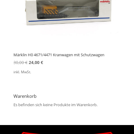
Märklin H0 4671/4471 Kranwagen mit Schutzwagen
Ursprünglicher
Aktueller
30,00
€
24,00
€
Preis
Preis
inkl. MwSt.
war:
ist:
30,00 €
24,00 €.
Warenkorb
Es befinden sich keine Produkte im Warenkorb.