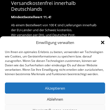
Versandkostenfrei innerhalb
Deutschlands
Mindestbestellwert 11,-€!
Ab einem Bestellwert von 100 € sind Lieferungen innerhalb
der EU-Länder und der Schweiz kostenlos.
Wir versenden per DHL und Deutscher Post.
Einwilligung verwalten
Versand
Um Ihnen ein optimales Erlebnis zu bieten, verwenden wir Technologien
wie Cookies, um Geräteinformationen zu speichern bzw. darauf
Zahlung
zuzugreifen. Wenn Sie diesen Technologien zustimmen, können wir
Daten wie das Surfverhalten oder eindeutige IDs auf dieser Website
verarbeiten. Wenn Sie Ihre Einwilligung nicht erteilen oder zurückziehen,
Baumann Modellspielwaren
können bestimmte Merkmale und Funktionen beeinträchtigt werden.
Flurstraße 15
91413 Neustadt/Aisch
Akzeptieren
Telefon (0 91 61) 33 84
baumannj@t-online.de
Ablehnen