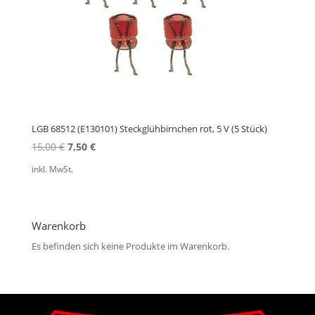
LGB 68512 (E130101) Steckglühbirnchen rot, 5 V (5 Stück)
Ursprünglicher
Aktueller
15,00
€
7,50
€
Preis
Preis
inkl. MwSt.
war:
ist:
15,00 €
7,50 €.
Warenkorb
Es befinden sich keine Produkte im Warenkorb.