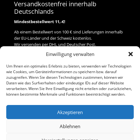
Versandkostenfrei innerhalb
Deutschlands
Mindestbestellwert 11,-€!
Ab einem Bestellwert von 100 € sind Lieferungen innerhalb
der EU-Länder und der Schweiz kostenlos.
Wir versenden per DHL und Deutscher Post.
Einwilligung verwalten
Versand
Um Ihnen ein optimales Erlebnis zu bieten, verwenden wir Technologien
wie Cookies, um Geräteinformationen zu speichern bzw. darauf
Zahlung
zuzugreifen. Wenn Sie diesen Technologien zustimmen, können wir
Daten wie das Surfverhalten oder eindeutige IDs auf dieser Website
verarbeiten. Wenn Sie Ihre Einwilligung nicht erteilen oder zurückziehen,
Baumann Modellspielwaren
können bestimmte Merkmale und Funktionen beeinträchtigt werden.
Flurstraße 15
91413 Neustadt/Aisch
Akzeptieren
Telefon (0 91 61) 33 84
baumannj@t-online.de
Ablehnen