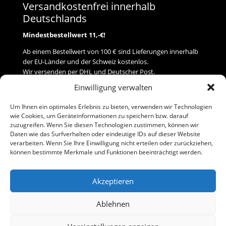
Versandkostenfrei innerhalb
Deutschlands
Mindestbestellwert 11,-€!
Ab einem Bestellwert von 100 € sind Lieferungen innerhalb
der EU-Länder und der Schweiz kostenlos.
Wir versenden per DHL und Deutscher Post.
Einwilligung verwalten
Versand
Um Ihnen ein optimales Erlebnis zu bieten, verwenden wir Technologien
wie Cookies, um Geräteinformationen zu speichern bzw. darauf
Zahlung
zuzugreifen. Wenn Sie diesen Technologien zustimmen, können wir
Daten wie das Surfverhalten oder eindeutige IDs auf dieser Website
verarbeiten. Wenn Sie Ihre Einwilligung nicht erteilen oder zurückziehen,
Baumann Modellspielwaren
können bestimmte Merkmale und Funktionen beeinträchtigt werden.
Flurstraße 15
91413 Neustadt/Aisch
Akzeptieren
Telefon (0 91 61) 33 84
baumannj@t-online.de
Ablehnen