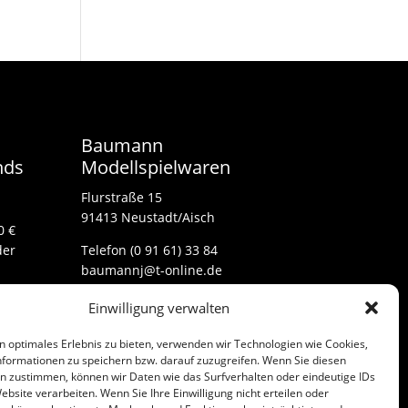
Baumann
nds
Modellspielwaren
Flurstraße 15
91413 Neustadt/Aisch
0 €
der
Telefon (0 91 61) 33 84
baumannj@t-online.de
Einwilligung verwalten
Kontakt
n optimales Erlebnis zu bieten, verwenden wir Technologien wie Cookies,
Impressum
formationen zu speichern bzw. darauf zuzugreifen. Wenn Sie diesen
n zustimmen, können wir Daten wie das Surfverhalten oder eindeutige IDs
ebsite verarbeiten. Wenn Sie Ihre Einwilligung nicht erteilen oder