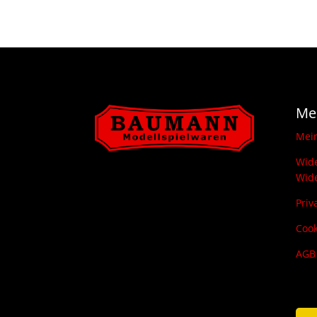
Me
Mei
Wide
Wide
Priv
Cook
AGB