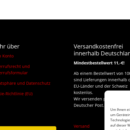
hr über
Versandkostenfrei
innerhalb Deutschla
n Konto
Mindestbestellwert 11,-€!
rrufsrecht und
rrufsformular
Ab einem Bestellwert von 10
sind Lieferungen innerhalb 
atsphäre und Datenschutz
EU-Länder und der Schweiz
kostenlos.
ie-Richtlinie (EU)
Wir versenden per DHL und
Deutscher Post.
Um Ihnen ei
um Gerätein
Technologie
auf dieser W
Versand