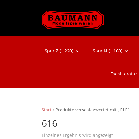
Spur Z (1:220)
Spur N (1:160)
Fachliteratur
Start
/ Produkte verschlagwortet mit „616“
616
Einzelnes Ergebnis wird angezeigt