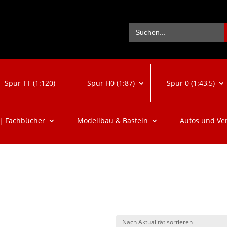
Se
Search
for:
Spur TT (1:120)
Spur H0 (1:87)
Spur 0 (1:43,5)
 | Fachbücher
Modellbau & Basteln
Autos und Ve