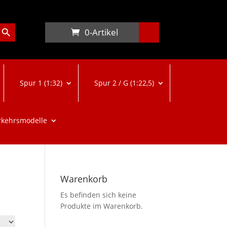
arch Button
0-Artikel
Spur 1 (1:32)
Spur 2 / G (1:22,5)
rkehrsmodelle
Warenkorb
Es befinden sich keine
Produkte im Warenkorb.