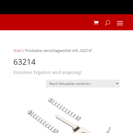
Start
/ Produkte verschlagwortet mit „63214“
63214
Einzelnes Ergebnis wird angezeigt