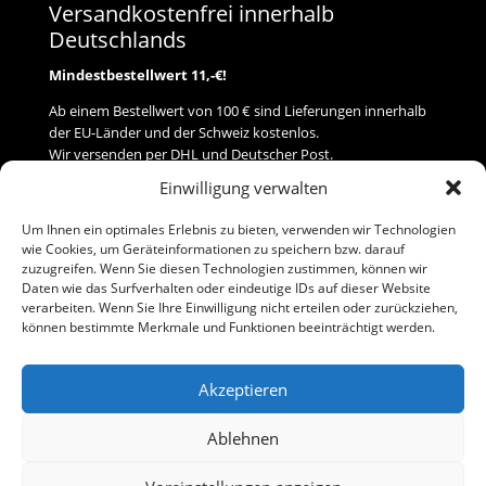
Versandkostenfrei innerhalb
Deutschlands
Mindestbestellwert 11,-€!
Ab einem Bestellwert von 100 € sind Lieferungen innerhalb
der EU-Länder und der Schweiz kostenlos.
Wir versenden per DHL und Deutscher Post.
Einwilligung verwalten
Versand
Um Ihnen ein optimales Erlebnis zu bieten, verwenden wir Technologien
wie Cookies, um Geräteinformationen zu speichern bzw. darauf
Zahlung
zuzugreifen. Wenn Sie diesen Technologien zustimmen, können wir
Daten wie das Surfverhalten oder eindeutige IDs auf dieser Website
verarbeiten. Wenn Sie Ihre Einwilligung nicht erteilen oder zurückziehen,
Baumann Modellspielwaren
können bestimmte Merkmale und Funktionen beeinträchtigt werden.
Flurstraße 15
91413 Neustadt/Aisch
Akzeptieren
Telefon (0 91 61) 33 84
baumannj@t-online.de
Ablehnen