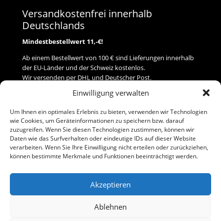
Versandkostenfrei innerhalb
Deutschlands
Mindestbestellwert 11,-€!
Ab einem Bestellwert von 100 € sind Lieferungen innerhalb
der EU-Länder und der Schweiz kostenlos.
Wir versenden per DHL und Deutscher Post.
Einwilligung verwalten
Versand
Um Ihnen ein optimales Erlebnis zu bieten, verwenden wir Technologien
wie Cookies, um Geräteinformationen zu speichern bzw. darauf
Zahlung
zuzugreifen. Wenn Sie diesen Technologien zustimmen, können wir
Daten wie das Surfverhalten oder eindeutige IDs auf dieser Website
verarbeiten. Wenn Sie Ihre Einwilligung nicht erteilen oder zurückziehen,
Baumann Modellspielwaren
können bestimmte Merkmale und Funktionen beeinträchtigt werden.
Flurstraße 15
91413 Neustadt/Aisch
Akzeptieren
Telefon (0 91 61) 33 84
baumannj@t-online.de
Ablehnen