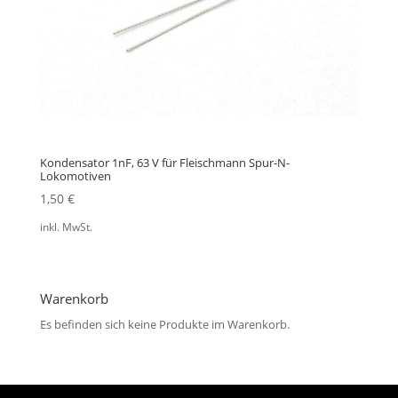
Kondensator 1nF, 63 V für Fleischmann Spur-N-
Lokomotiven
1,50
€
inkl. MwSt.
Warenkorb
Es befinden sich keine Produkte im Warenkorb.