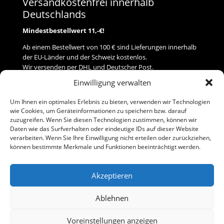
Versandkostenfrei innerhalb
Deutschlands
Mindestbestellwert 11,-€!
Ab einem Bestellwert von 100 € sind Lieferungen innerhalb
der EU-Länder und der Schweiz kostenlos.
Wir versenden per DHL und Deutscher Post.
Einwilligung verwalten
Versand
Um Ihnen ein optimales Erlebnis zu bieten, verwenden wir Technologien
wie Cookies, um Geräteinformationen zu speichern bzw. darauf
Zahlung
zuzugreifen. Wenn Sie diesen Technologien zustimmen, können wir
Daten wie das Surfverhalten oder eindeutige IDs auf dieser Website
verarbeiten. Wenn Sie Ihre Einwilligung nicht erteilen oder zurückziehen,
Baumann Modellspielwaren
können bestimmte Merkmale und Funktionen beeinträchtigt werden.
Flurstraße 15
91413 Neustadt/Aisch
Akzeptieren
Telefon (0 91 61) 33 84
baumannj@t-online.de
Ablehnen
Voreinstellungen anzeigen