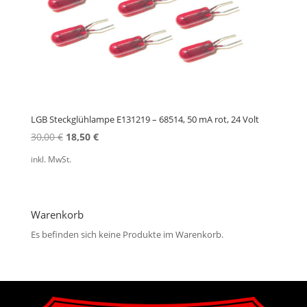
LGB Steckglühlampe E131219 – 68514, 50 mA rot, 24 Volt
Ursprünglicher
Aktueller
30,00
€
18,50
€
Preis
Preis
inkl. MwSt.
war:
ist:
30,00 €
18,50 €.
Warenkorb
Es befinden sich keine Produkte im Warenkorb.