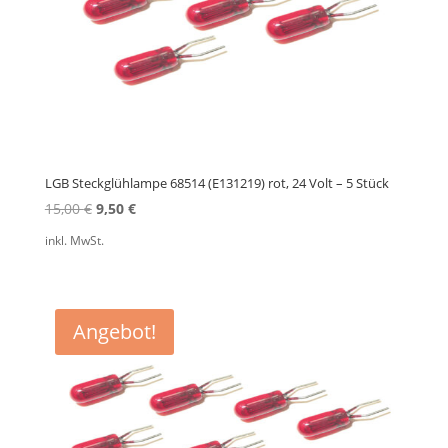
LGB Steckglühlampe 68514 (E131219) rot, 24 Volt – 5 Stück
Ursprünglicher
Aktueller
15,00
€
9,50
€
Preis
Preis
inkl. MwSt.
war:
ist:
15,00 €
9,50 €.
Angebot!