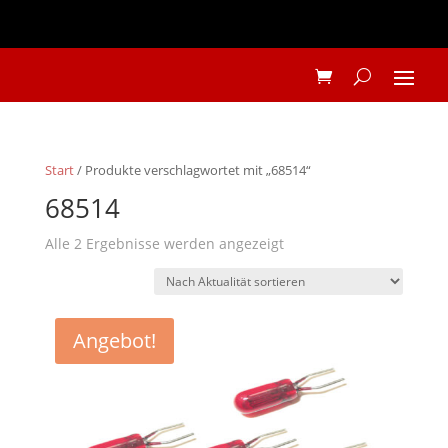
Start
/ Produkte verschlagwortet mit „68514“
68514
Nach
Alle 2 Ergebnisse werden angezeigt
Aktualität
sortiert
Angebot!