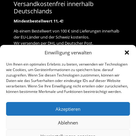
Versandkostenfrei innerhalb
Deutschlands
Mindestbestellwert 11,-€!
Ab einem Bestellwert von 100 € sind Lieferungen innerhalb
der EU-Länder und der Schweiz kostenlos.
Wir versenden per DHL und Deutscher Post.
Einwilligung verwalten
Versand
Um Ihnen ein optimales Erlebnis zu bieten, verwenden wir Technologien
wie Cookies, um Geräteinformationen zu speichern bzw. darauf
Zahlung
zuzugreifen. Wenn Sie diesen Technologien zustimmen, können wir
Daten wie das Surfverhalten oder eindeutige IDs auf dieser Website
verarbeiten. Wenn Sie Ihre Einwilligung nicht erteilen oder zurückziehen,
Baumann Modellspielwaren
können bestimmte Merkmale und Funktionen beeinträchtigt werden.
Flurstraße 15
91413 Neustadt/Aisch
Akzeptieren
Telefon (0 91 61) 33 84
baumannj@t-online.de
Ablehnen