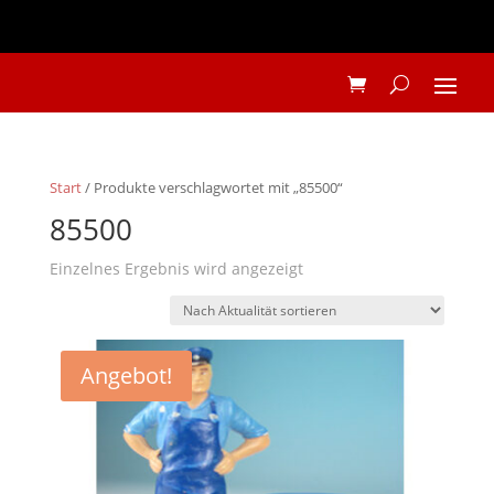
Start
/ Produkte verschlagwortet mit „85500“
85500
Einzelnes Ergebnis wird angezeigt
Angebot!