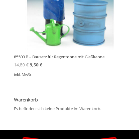
85500 B – Bausatz für Regentonne mit Gießkanne
Ursprünglicher
Aktueller
14,80
€
9,50
€
Preis
Preis
inkl. MwSt.
war:
ist:
14,80 €
9,50 €.
Warenkorb
Es befinden sich keine Produkte im Warenkorb.