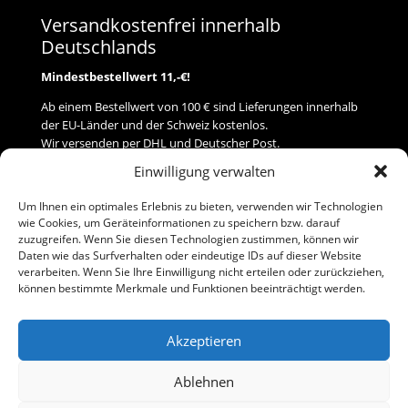
Versandkostenfrei innerhalb
Deutschlands
Mindestbestellwert 11,-€!
Ab einem Bestellwert von 100 € sind Lieferungen innerhalb
der EU-Länder und der Schweiz kostenlos.
Wir versenden per DHL und Deutscher Post.
Einwilligung verwalten
Versand
Um Ihnen ein optimales Erlebnis zu bieten, verwenden wir Technologien
wie Cookies, um Geräteinformationen zu speichern bzw. darauf
Zahlung
zuzugreifen. Wenn Sie diesen Technologien zustimmen, können wir
Daten wie das Surfverhalten oder eindeutige IDs auf dieser Website
verarbeiten. Wenn Sie Ihre Einwilligung nicht erteilen oder zurückziehen,
Baumann Modellspielwaren
können bestimmte Merkmale und Funktionen beeinträchtigt werden.
Flurstraße 15
91413 Neustadt/Aisch
Akzeptieren
Telefon (0 91 61) 33 84
baumannj@t-online.de
Ablehnen